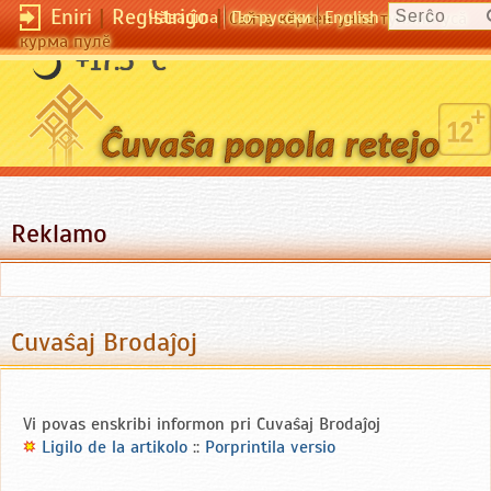
Eniri
|
Registriĝo
|
Чӑвашла
По-русски
English
Сайта кӗрсен унпа туллин усӑ
курма пулӗ
+17.3 °C
Reklamo
Ĉuvaŝaj Brodaĵoj
Vi povas enskribi informon pri Ĉuvaŝaj Brodaĵoj
Ligilo de la artikolo
::
Porprintila versio