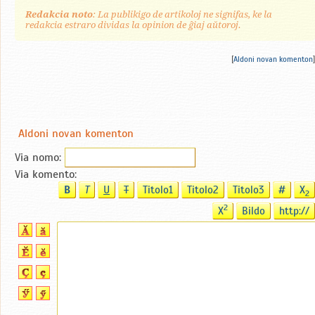
Redakcia noto
: La publikigo de artikoloj ne signifas, ke la
redakcia estraro dividas la opinion de ĝiaj aŭtoroj.
[
Aldoni novan komenton
]
Aldoni novan komenton
Via nomo:
Via komento:
B
T
U
T
Titolo1
Titolo2
Titolo3
#
X
2
2
X
Bildo
http://