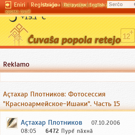
Eniri
|
Registriĝo
|
Чӑвашла
По-русски
English
Сайта кӗрсен унпа туллин усӑ
курма пулӗ
+19.1 °C
Reklamo
Аçтахар Плотников: Фотосессия
"Красноармейское-Ишаки". Часть 15
Аçтахар Плотников
07.10.2006
08:05
6472
Пурĕ пăхнă