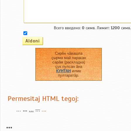
Всего введено:
0
симв. Лимит:
1200
симв.
Сирĕн чăвашла
çырма май паракан
сарăм (раскладка)
çук пулсан ăна
КУНТАН
илме
пултаратăр.
Permesitaj HTML tegoj:
...
...
...
...
...
...