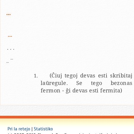
...
...
...
...
...
(Ĉiuj tegoj devas esti skribitaj
laŭregule. Se tego bezonas
fermon - ĝi devas esti fermita)
Pri la retejo
|
Statistiko