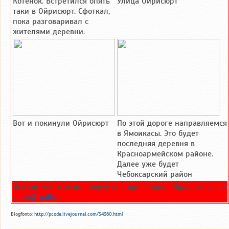
Котёнок. Встретился опять
Улица Ойрисюрт
таки в Ойрисюрт. Сфоткал,
пока разговаривал с
жителями деревни.
Вот и покинули Ойрисюрт
По этой дороге направляемся
в Ямоикасы. Это будет
последняя деревня в
Красноармейском районе.
Далее уже будет
Чебоксарский район
Все снимки можно получить в оригинале. Обращаться:
p-
code@mail.ru
Blogfonto:
http://pcode.livejournal.com/54360.html