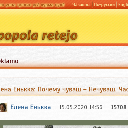
Чӑвашла
По-русски
Engl
ен унпа туллин усӑ курма пулӗ
eklamo
ена Енькка: Почему чуваш – Нечуваш. Час
Елена Енькка
15.05.2020 14:56
15708