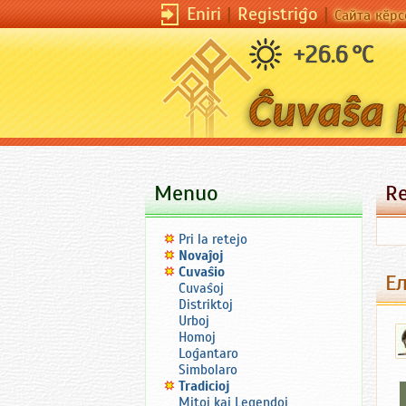
Eniri
|
Registriĝo
|
Сайта кӗрс
+26.6 °C
Menuo
R
Pri la retejo
Novaĵoj
Ĉuvaŝio
Ел
Ĉuvaŝoj
Distriktoj
Urboj
Homoj
Loĝantaro
Simbolaro
Tradicioj
Mitoj kaj Legendoj