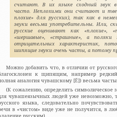
считают. В их языке сходный звук в
часто. Неплохими они считают и твер
плохие» для русских), так как в нем
звуки весьма употребительны. Или, с
русские оценивают как «плохие», «
«шершавые», «страшные», а поляки
отрицательных характеристик, по
шипящие звуки очень часты, а потому п
Можно добавить что, в отличии от русског
благосклонен к щипящим, например редкий
полная аналогия чувашскому [Ё]) весьма част
(К сожалению, определить символическое 
для чувашеязычных людей уже невозможно, т
русского языка, следовательно почувствова
речи в «чистом» виде уже не получится, в лю
владение русским).