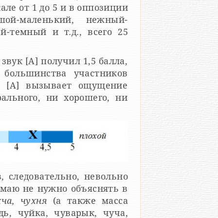
ле от 1 до 5 и в оппозиции
ьшой-маленький, нежный-
-темный и т.д., всего 25
вук [А] получил 1,5 балла,
у большинства участников
ук [А] вызывает ощущение
рального, ни хорошего, ни
, следовательно, невольно
умаю не нужно объяснять в
кча, чухня
(а также масса
ь, чуйка, чуварык, чуча,