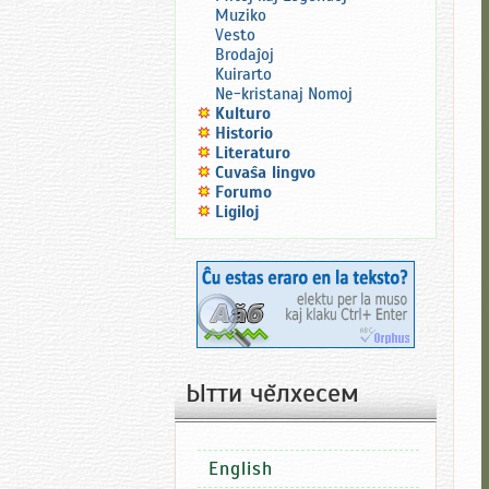
Muziko
Vesto
Brodaĵoj
Kuirarto
Ne-kristanaj Nomoj
Kulturo
Historio
Literaturo
Ĉuvaŝa lingvo
Forumo
Ligiloj
Ытти чĕлхесем
English