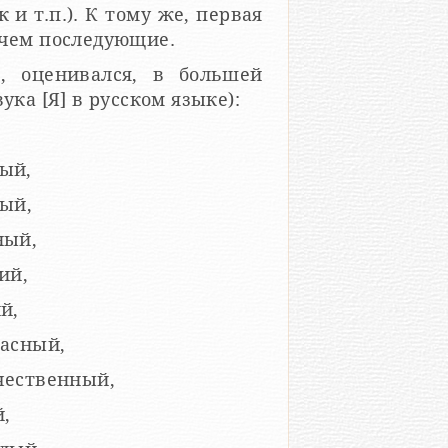
 и т.п.). К тому же, первая
 чем последующие.
, оценивался, в большей
степени, так (для примера приведена оценка звука [Я] в русском языке):
ый,
лый,
ный,
ий,
й,
пасный,
чественный,
,