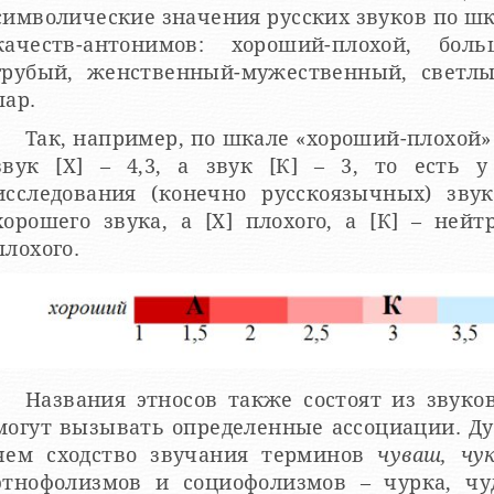
символические значения русских звуков по шка
качеств-антонимов: хороший-плохой, бол
грубый, женственный-мужественный, светлый
пар.
Так, например, по шкале «хороший-плохой» з
звук [Х] – 4,3, а звук [К] – 3, то есть 
исследования (конечно русскоязычных) зв
хорошего звука, а [Х] плохого, а [К] – нейт
плохого.
Названия этносов также состоят из звуков
могут вызывать определенные ассоциации. Д
чем сходство звучания терминов
чуваш, чу
этнофолизмов и социофолизмов – чурка, чуд