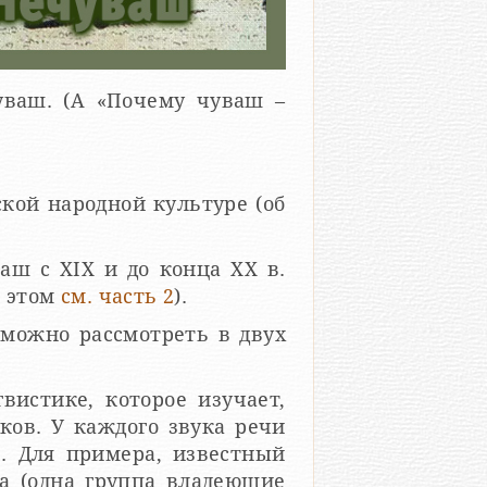
уваш. (А «Почему чуваш –
кой народной культуре (об
аш с XIX и до конца ХХ в.
об этом
см. часть 2
).
 можно рассмотреть в двух
вистике, которое изучает,
. У ка­ж­до­го зву­ка ре­чи
­ние. Для примера, известный
та (одна группа владеющие