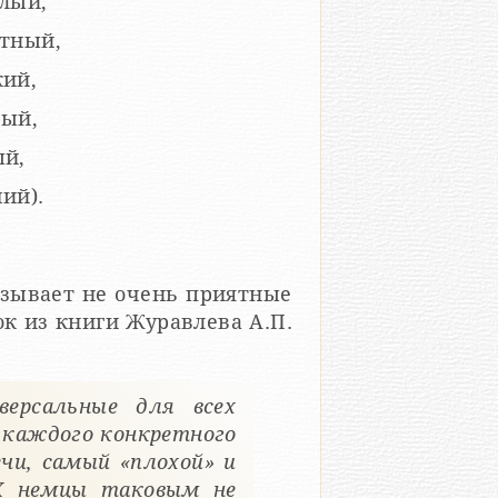
глый,
стный,
кий,
рый,
ый,
ий).
вызывает не очень приятные
ерсальные для всех
 каждого конкретного
ечи, самый «плохой» и
 X немцы таковым не