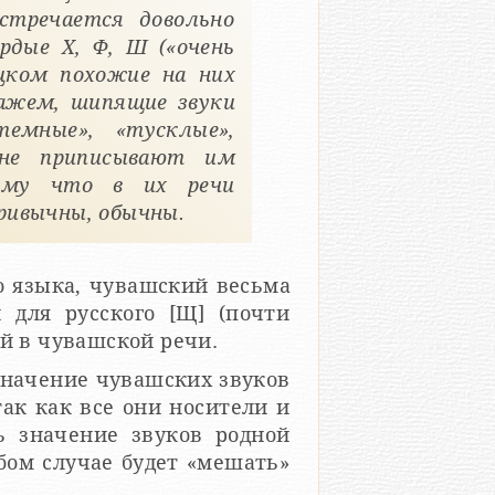
стречается довольно
дые X, Ф, Ш («очень
ецком похожие на них
кажем, шипящие звуки
темные», «тусклые»,
 не приписывают им
тому что в их речи
ривычны, обычны.
о языка, чувашский весьма
 для русского [Щ] (почти
ый в чувашской речи.
значение чувашских звуков
ак как все они носители и
ть значение звуков родной
бом случае будет «мешать»