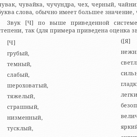
чувак, чувайка, чучундра, чех, черный, чайник
буква слова, обычно имеет большее значение,
Звук [Ч] по выше приведенной системе
([Я]
[Ч]
нежн
грубый,
свет
темный,
силь
слабый,
гладк
шероховатый,
легки
тяжелый,
безо
страшный,
вели
низменный,
яркий
тусклый,