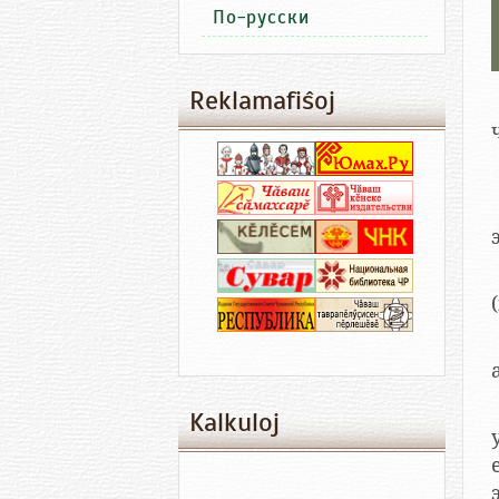
По-русски
Reklamafiŝoj
Kalkuloj