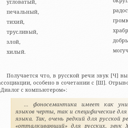
окру
угловатый,
радо
печальный,
гром
тихий,
храб
трусливый,
добр
злой,
могуч
хилый.
Получается что, в русской речи звук [Ч] 
ссоциации, особено в сочетании с [Ш]. Отрывок из книги Журавлева А.П.
«Диалог с компьютером»:
… фоносемантика имеет как унив
языков черты, так и специфические для
языка. Так, очень редкий для русской р
«отталкивающий» для русских, звук