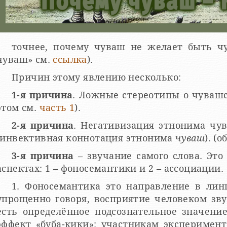
точнее, почему чуваш не желает быть ч
чуваш» см.
ссылка
).
Причин этому явлению несколько:
1-я причина
. Ложные стереотипы о чувашс
этом см.
часть 1
).
2-я причина
. Негативизация этнонима чув
(инвективная коннотация этнонима
чуваш
). (
3-я причина
– звучание самого слова. Это
аспектах: 1 – фоносемантики и 2 – ассоциации.
1. Фоносемантика это направление в линг
упрощенно говоря, восприятие человеком звуков
есть оп­ре­де­лён­ное под­соз­на­тель­ное зна­че
эффект «буба-кики»: участникам эксперимен