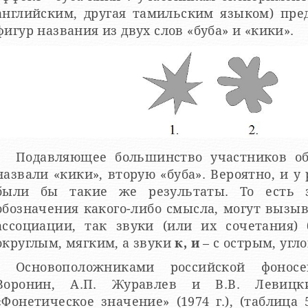
английским, другая тамильским языком) пре
фигур названия из двух слов «буба» и «кики».
Подавляющее большинство участников об
назвали «кики», вторую «буба». Вероятно, и 
были бы такие же результаты. То есть з
обозначения какого-либо смысла, могут вызы
ассоциации, так звуки (или их сочетания)
округлым, мягким, а звуки
к, и
– с острым, угл
Основоположниками российской фоносе
Воронин, А.П. Журавлев и В.В. Левицк
Фонетическое значение» (1974 г.), (таблица 5, стр. 46-50), оцениваются