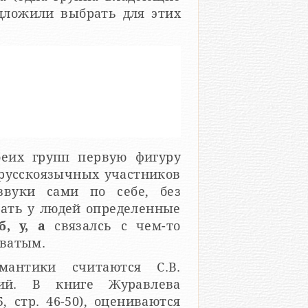
дложили выбрать для этих
еих групп первую фигуру
у русскоязычных участников
вуки сами по себе, без
вать у людей определенные
б, у, а
связалсь с чем-то
оватым.
мантики считаются С.В.
ий. В книге Журавлева