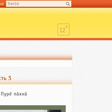
ish
ть 3
Пурĕ пăхнă