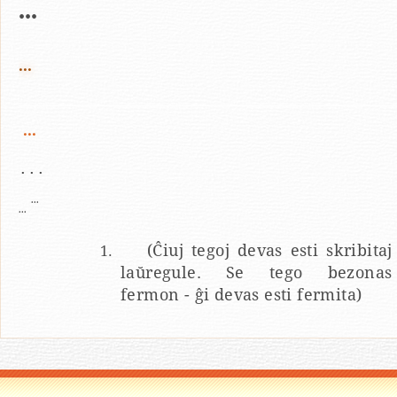
...
...
...
...
...
...
(Ĉiuj tegoj devas esti skribitaj
laŭregule. Se tego bezonas
fermon - ĝi devas esti fermita)