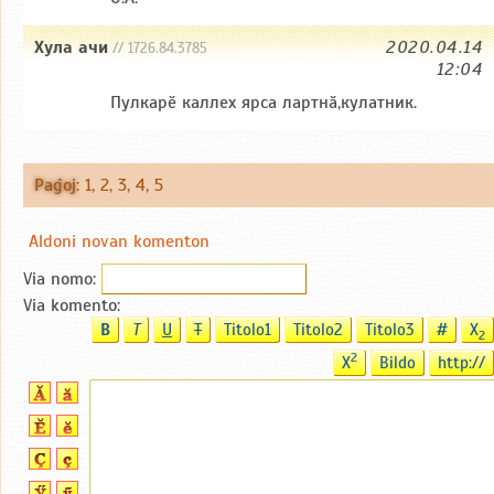
Хула ачи
2020.04.14
// 1726.84.3785
12:04
Пулкарӗ каллех ярса лартнӑ,кулатник.
Paĝoj
:
1
,
2
,
3
,
4
,
5
Aldoni novan komenton
Via nomo:
Via komento:
B
T
U
T
Titolo1
Titolo2
Titolo3
#
X
2
2
X
Bildo
http://