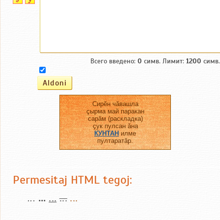
Всего введено:
0
симв. Лимит:
1200
симв.
Сирĕн чăвашла
çырма май паракан
сарăм (раскладка)
çук пулсан ăна
КУНТАН
илме
пултаратăр.
Permesitaj HTML tegoj:
...
...
...
...
...