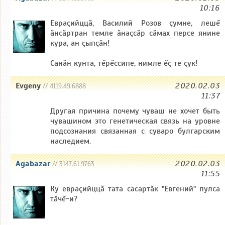
10:16
Евраçийццă, Василий Розов çумне, лешĕ
ăнсăртран темле ăнаçсăр сăмах персе янине
кура, ан çыпçăн!
Санăн кунта, тĕрĕссипе, нимле ĕç те çук!
Evgeny
2020.02.03
// 4119.49.6888
11:37
Другая причина почему чуваш не хочет быть
чувашином это генетическая связь на уровне
подсознания связанная с суваро булгарским
наследием.
Agabazar
2020.02.03
// 3147.61.9763
11:55
Ку евраçийццă тата сасартăк "Евгений" пулса
тăчĕ-и?