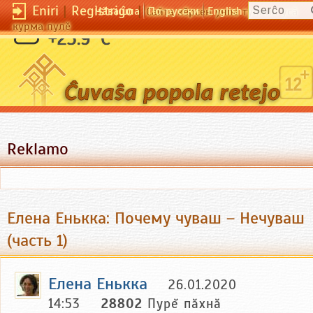
Eniri
|
Registriĝo
|
Чӑвашла
По-русски
English
Сайта кӗрсен унпа туллин усӑ
курма пулӗ
+23.9 °C
Reklamo
Елена Енькка: Почему чуваш – Нечуваш
(часть 1)
Елена Енькка
26.01.2020
14:53
28802
Пурĕ пăхнă