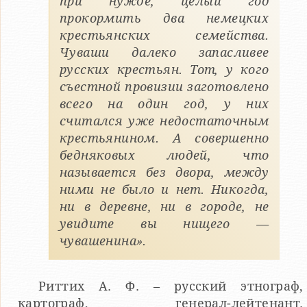
при нужде, целый год
прокормить два немецких
крестьянских семейства.
Чуваши далеко запасливее
русских крестьян. Тот, у кого
съестной провизии заготовлено
всего на один год, у них
считался уже недостаточным
крестьянином. А совершенно
бедняковых людей, что
называется без двора, между
ними не было и нет. Никогда,
ни в деревне, ни в городе, не
увидите вы нищего —
чувашенина».
Риттих А. Ф. – русский этнограф,
картограф, генерал-лейтенант.