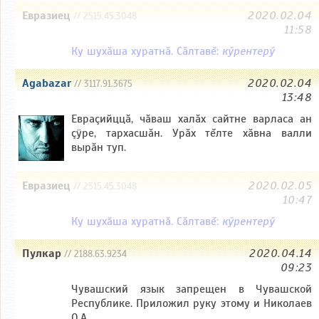
Евразиец
2020.02.04
// 2515.45.3048
11:58
Ку шухăша хуратнă. Сăлтавĕ:
кӳрентерӳ
Agabazar
2020.02.04
// 3117.91.3675
13:48
Евраçийццă, чăваш халăх сайтне варласа ан
çÿре, тархасшăн. Урăх тĕлте хăвна валли
вырăн туп.
Евразиец
2020.02.05
// 2515.45.3048
10:47
Ку шухăша хуратнă. Сăлтавĕ:
кӳрентерӳ
Пулкар
2020.04.14
// 2188.63.9234
09:23
Чувашский язык запрещен в Чувашской
Республике. Приложил руку этому и Николаев
О.А.