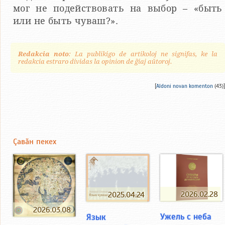
мог не подействовать на выбор – «быть
или не быть чуваш?».
Redakcia noto
: La publikigo de artikoloj ne signifas, ke la
redakcia estraro dividas la opinion de ĝiaj aŭtoroj.
[
Aldoni novan komenton
(43)]
Çавăн пекех
2026.02.28
2025.04.24
2026.03.08
Ужель с неба
Язык