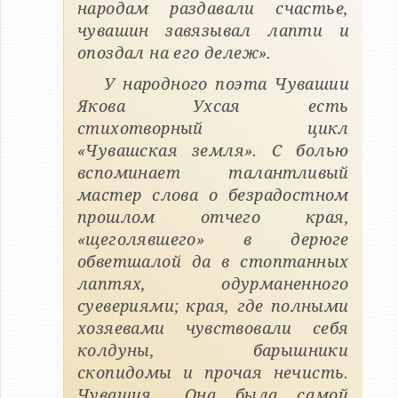
народам раздавали счастье,
чувашин завязывал лапти и
опоздал на его дележ».
У народного поэта Чувашии
Якова Ухсая есть
стихотворный цикл
«Чувашская земля». С болью
вспоминает талантливый
мастер слова о безрадостном
прошлом отчего края,
«щеголявшего» в дерюге
обветшалой да в стоптанных
лаптях, одурманенного
суевериями; края, где полными
хозяевами чувствовали себя
колдуны, барышники
скопидомы и прочая нечисть.
Чувашия… Она была самой