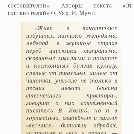
составителей». Авторы текста «От
составителей» Ф. Уяр, И. Мучи:
«Живя в закоптелых
избушках, питаясь желудями,
лебедой, в жутком страхе
перед царскими сатрапами,
скованные мыслями о податях
и постоянных долгах кулаку,
слепые от трахомы, хилые от
чахотки, унылые не только в
песнях невест («песни
стеснённого простора»,
говорит о них современный
писатель В. Козин), но и в
хороводных, свадебных и самых
«веселых» бытовых обрядах,
загнанные в леса и овраги, —