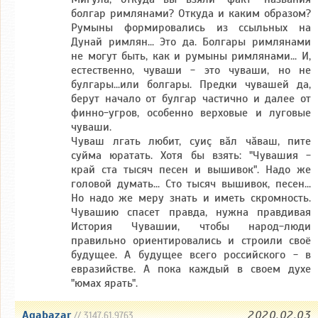
болгар римлянами? Откуда и каким образом?
Румыны формировались из ссыльных на
Дунай римлян... Это да. Болгары римлянами
не могут быть, как и румыны римлянами... И,
естественно, чуваши - это чуваши, но не
булгары...или болгары. Предки чувашей да,
берут начало от булгар частично и далее от
финно-угров, особенно верховые и луговые
чуваши.
Чуваш лгать любит, суиç вăл чăваш, пите
суйма юратать. Хотя бы взять: "Чувашия -
край ста тысяч песен и вышивок". Надо же
головой думать... Сто тысяч вышивок, песен...
Но надо же меру знать и иметь скромность.
Чувашию спасет правда, нужна правдивая
История Чувашии, чтобы народ-люди
правильно ориентировались и строили своё
будущее. А будущее всего российского - в
евразийстве. А пока каждый в своем духе
"юмах ярать".
Agabazar
2020.02.03
// 3147.61.9763