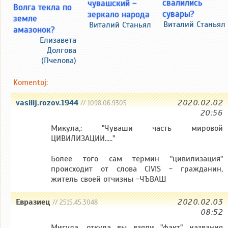
свалились
чувашский –
Волга текла по
сувары?
зеркало народа
земле
Виталий Станьял
Виталий Станьял
амазонок?
Елизавета
Долгова
(Пчелова)
Komentoj:
vasilij.rozov.1944
2020.02.02
// 1098.06.9305
20:56
Микула,: "Чуваши часть мировой
ЦИВИЛИЗАЦИИ....."
Более того сам термин "цивилизация"
происходит от слова CIVIS - гражданин,
житель своей отчизны -ЧЪВАШ
Евразиец
2020.02.03
// 2515.45.3048
08:52
Мигула, откуда вы взяли "факт" названия