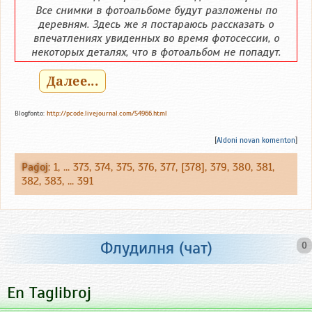
Все снимки в фотоальбоме будут разложены по
деревням. Здесь же я постараюсь рассказать о
впечатлениях увиденных во время фотосессии, о
некоторых деталях, что в фотоальбом не попадут.
Далее...
Blogfonto:
http://pcode.livejournal.com/54966.html
[
Aldoni novan komenton
]
Paĝoj
:
1
, ...
373
,
374
,
375
,
376
,
377
, [378],
379
,
380
,
381
,
382
,
383
, ...
391
Флудилня (чат)
0
En Taglibroj