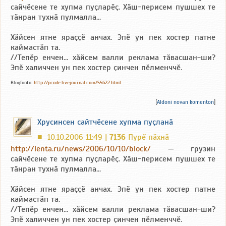
сайчӗсене те хупма пуҫларӗҫ. Хӑш-перисем пушшех те
тӑнран тухнӑ пулмалла...
Хӑйсен ятне яраҫҫӗ анчах. Эпӗ ун пек хостер патне
каймастӑп та.
//Тепӗр енчен... хӑйсем валли реклама тӑвасшан-ши?
Эпӗ халиччен ун пек хостер ҫинчен пӗлменччӗ.
Blogfonto:
http://pcode.livejournal.com/55622.html
[
Aldoni novan komenton
]
Хрусинсен сайтчӗсене хупма пуҫланӑ
10.10.2006 11:49 |
7136
Пурĕ пăхнă
■
http://lenta.ru/news/2006/10/10/block/
— грузин
сайчӗсене те хупма пуҫларӗҫ. Хӑш-перисем пушшех те
тӑнран тухнӑ пулмалла...
Хӑйсен ятне яраҫҫӗ анчах. Эпӗ ун пек хостер патне
каймастӑп та.
//Тепӗр енчен... хӑйсем валли реклама тӑвасшан-ши?
Эпӗ халиччен ун пек хостер ҫинчен пӗлменччӗ.