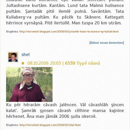
Jultashsene kurtӑm. Kantӑm. Lund tata Malmö hulisence
pultӑm. Şantalӑk pitӗ ilemlӗ pulnӑ. Savӑntӑm. Tata
Kullaberg-ra pultӑm. Ku pӗcӗk tu Skånere. Kattegatt
hӗrrince vyrnӑşnӑ. Pitӗ ilertüllӗ. Man tuspa 20 km utrӑm.
Blogfonto:
http://mirontoli.blogspot.com/2006/10/julashki-kanu-kunsence-ep-kallah.html
[
Aldoni novan komenton
]
shel
08.10.2006 20:03 |
6539
Пурĕ пăхнă
■
Ku pӗr hӗrarӑm cӑvash jalӗncen. Vӑl cӑvashlӑh şincen
kalat'. Şamrӑk şynsen cӑvash cӗlhine mansa kajnine
hӗrhenet. Ӑna man jӑmӑk 2006 şulla ükernӗ.
Blogfonto:
http://mirontoli.blogspot.com/2006/10/shel.html