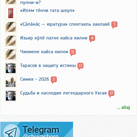
пулни-и?
«Илем тӗнчи тата шкул»
«Ҫӑлӑнӑҫ — юратура» спектакль хаклавӗ
3
Изьяр кӳлӗ патне кайса килни
4
Чикмене кайса килни
11
Тарасов в защиту истины
17
Симек - 2026
3
Судьба и наследие легендарного Ухсая
17
... aliaj