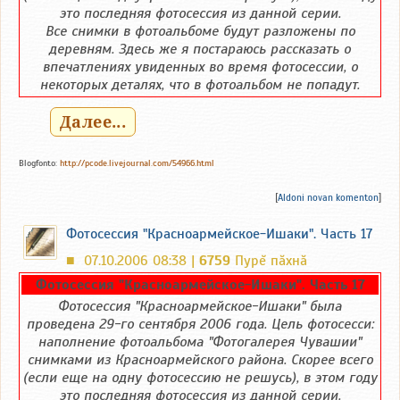
это последняя фотосессия из данной серии.
Все снимки в фотоальбоме будут разложены по
деревням. Здесь же я постараюсь рассказать о
впечатлениях увиденных во время фотосессии, о
некоторых деталях, что в фотоальбом не попадут.
Далее...
Blogfonto:
http://pcode.livejournal.com/54966.html
[
Aldoni novan komenton
]
Фотосессия "Красноармейское-Ишаки". Часть 17
07.10.2006 08:38 |
6759
Пурĕ пăхнă
■
Фотосессия "Красноармейское-Ишаки". Часть 17
Фотосессия "Красноармейское-Ишаки" была
проведена 29-го сентября 2006 года. Цель фотосесси:
наполнение фотоальбома "Фотогалерея Чувашии"
снимками из Красноармейского района. Скорее всего
(если еще на одну фотосессию не решусь), в этом году
это последняя фотосессия из данной серии.