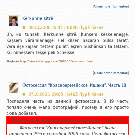
[
Aldoni novan komenton
]
Kӗrkunne şitrӗ
08.10.2006 19:43 |
6026
Пурĕ пăхнă
■
Uh, ku tunsӑh. Kӗrkunne şitrӗ. Kunsem kӗskeleneşşӗ.
Kaşsem vӑrӑmlanaşşӗ. Hel kilsen nacarah pulsa tӑrat'.
Vara ӗşe kajsan tӗttӗm pulat', ӗşren pushӑnsan ta tӗttӗm.
Ku nimӗşsem teşşӗ pek Scheisse.
Blogfonto:
http://mirontoli.blogspot.com/2006/10/krkunne-itr.html
[
Aldoni novan komenton
]
Фотосессия "Красноармейское-Ишаки". Часть 18
07.10.2006 09:03 |
6463
Пурĕ пăхнă
■
Последняя часть из данной фотосессии. В 19 часть
попало очень мало фотографий, посему я его просто
сюда добавил.
Фотосессия "Красноармейское-Ишаки". Часть 18
Фотосессия "Красноармейское-Ишаки" была
проведена 29-го сентября 2006 года. Цель фотосесси: