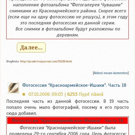
наполнение фотоальбома "Фотогалерея Чувашии"
снимками из Красноармейского района. Скорее всего
(если еще на одну фотосессию не решусь), в этом году
это последняя фотосессия из данной серии.
Все снимки в фотоальбоме будут разложены по
деревням.
Далее...
Blogfonto:
http://pcode.livejournal.com/55136.html
[
Aldoni novan komenton
]
Фотосессия "Красноармейское-Ишаки". Часть 18
07.10.2006 09:03 |
6253
Пурĕ пăхнă
■
Последняя часть из данной фотосессии. В 19 часть
попало очень мало фотографий, посему я его просто
сюда добавил.
Фотосессия "Красноармейское-Ишаки". Часть 18
Фотосессия "Красноармейское-Ишаки" была
проведена 29-го сентября 2006 года. Цель фотосесси: