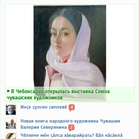
￭
В Чебоксарах открылась выставка Союза
чувашских художников
Инҫе ҫулсен сиплевӗ
4
Новая книга народного художника Чувашии
Валерия Северянина
2
Чӗлхене мӗн ҫӑлса хӑварайрать? Вӑл кӑсӑклӑ