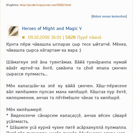
Blogfonto:
http://pcode.livejournal.com/55622.html
[
Aldoni novan komenton
]
Heroes of Might and Magic V
09.10.2006 16:01 |
5828
Пурĕ пăхнă
■
Кунта пӗри чӑвашла ытларах ҫыр тесе ыйтатчӗ. Мӗнех,
чӑвашла ҫырса кӑтартам-ха вара :)
Шӑматкун эпӗ ӑна туянтӑмах. Вӑйӑ тухнӑранпа нумай
вӑхӑт иртнӗ-ха ӗнтӗ, ҫавӑнпа та ҫӗнӗ япала ҫинчен
ҫырасси пулмасть...
Мӗн каласшӑн-ха эпӗ ку вӑйӑ ҫинчен. Хӑш-пӗрисене
вӑл килӗшмен пулсан мана килӗшрӗ. Кӑштах пур ӗнтӗ,
килешменни, анчах та пӗтӗмӗшле чӑнах та килӗшрӗ.
Мӗн килӗшмерӗ:
* Видеосенче сӑнарсем калаҫаҫҫӗ, анчах вӗсен ҫӑварӗ
уҫӑлмасть.
* Шӑшипе усӑ курнӑ чухне питӗ асӑрхануллӑ пулмалла.