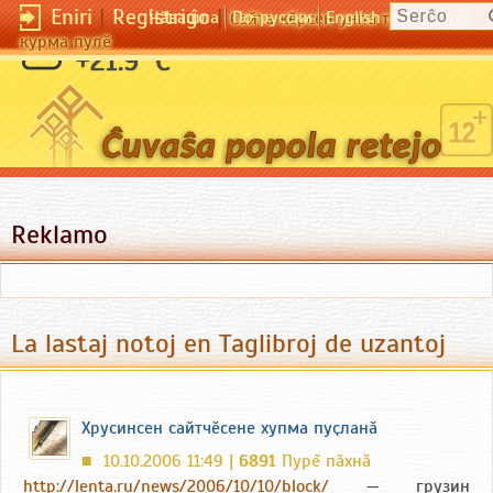
Eniri
|
Registriĝo
|
Чӑвашла
По-русски
English
Сайта кӗрсен унпа туллин усӑ
курма пулӗ
+21.9 °C
Reklamo
La lastaj notoj en Taglibroj de uzantoj
Хрусинсен сайтчӗсене хупма пуҫланӑ
10.10.2006 11:49 |
6891
Пурĕ пăхнă
■
http://lenta.ru/news/2006/10/10/block/
— грузин