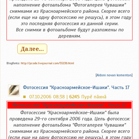
наполнение фотоальбома "Фотогалерея Чувашии"
снимками из Красноармейского района. Скорее всего
(если еще на одну фотосессию не решусь), в этом году
это последняя фотосессия из данной серии.
Все снимки в фотоальбоме будут разложены по
деревням.
Далее...
Blogfonto:
http://pcode.livejournal.com/55136.html
[
Aldoni novan komenton
]
Фотосессия "Красноармейское-Ишаки". Часть 17
07.10.2006 08:38 |
6245
Пурĕ пăхнă
■
Фотосессия "Красноармейское-Ишаки". Часть 17
Фотосессия "Красноармейское-Ишаки" была
проведена 29-го сентября 2006 года. Цель фотосесси:
наполнение фотоальбома "Фотогалерея Чувашии"
снимками из Красноармейского района. Скорее всего
(если еще на одну фотосессию не решусь), в этом году