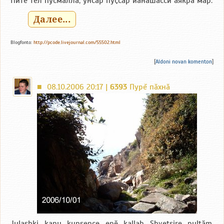
Питӗ тӗл пусмалла, унсӑр пуҫсӑр йӑнӑшасси аякра мар.
Далее...
Blogfonto:
http://pcode.livejournal.com/55502.html
[
Aldoni novan komenton
]
08.10.2006 20:17 |
6393
Пурĕ пăхнă
■
Julashki kanu kunsence epӗ kallah Shvetsire pultӑm.