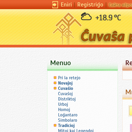
Eniri
|
Registriĝo
|
Сайта кӗрс
+18.9 °C
Menuo
R
Pri la retejo
Novaĵoj
Ĉuvaŝio
М
Ĉuvaŝoj
Distriktoj
Urboj
Homoj
Loĝantaro
Simbolaro
Tradicioj
Mitoj kaj Legendoj