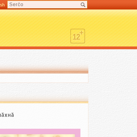
ish
пăхнă