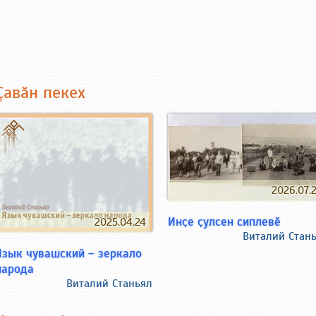
Çавăн пекех
2026.07.
Инҫе ҫулсен сиплевӗ
2025.04.24
Виталий Стан
Язык чувашский – зеркало
народа
Виталий Станьял