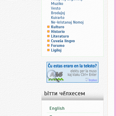
Muziko
Vesto
Brodaĵoj
Kuirarto
Ne-kristanaj Nomoj
Kulturo
Historio
Literaturo
Ĉuvaŝa lingvo
Forumo
Ligiloj
Ытти чĕлхесем
English