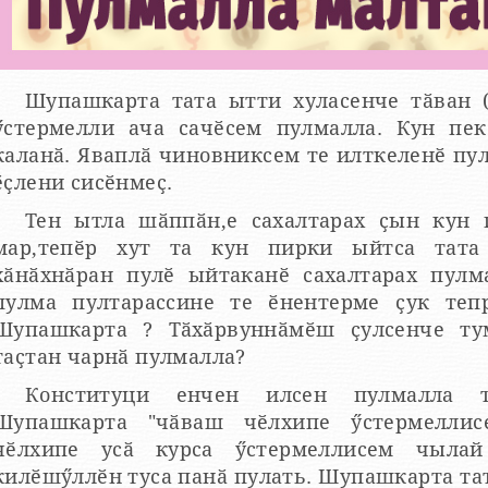
Шупашкарта тата ытти хуласенче тӑван (
стермелли ача сачӗсем пулмалла. Кун пек шухӑша пӗрре мар ӗнте
каланӑ. Яваплӑ чиновниксем те илткеленӗ пул
ӗҫлени сисӗнмеҫ.
Тен ытла шӑппӑн,е сахалтарах ҫын кун 
мар,тепӗр хут та кун пирки ыйтса тата 
хӑнӑхнӑран пулӗ ыйтаканӗ сахалтарах пулм
пулма пултарассине те ӗнентерме ҫук теприсене. Пулма
пашкарта ? Тӑхӑрвуннӑмӗш ҫулсенче тума тапраннӑ теҫҫӗ,кайран
таҫтан чарнӑ пулмалла?
Конституци енчен илсен пулмалла т
Шупашкарта "чӑваш чӗлхипе ӳстермеллисем" ҫук? Хусантах
чӗлхипе усӑ курса ӳстермеллисем чылай 
лӗшӳллӗн туса панӑ пулать. Шупашкарта тата мӗне пула чӑваш ачисем