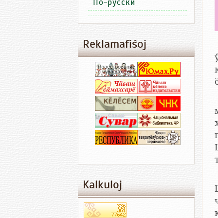
По-русски
Reklamafiŝoj
ӳ
Шу
Kalkuloj
ки