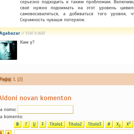
серьезно подходить к таким проблемам. Включив
своё нужно поднимать на этот уровень цивил
самовосхваляться, а добиваться того уровня, 
Скромность чуваши потеряли.
Agabazar
// 3587.9.9687
Кам у?
Paĝoj
:
1
, [2]
Aldoni novan komenton
ia nomo:
ia komento:
2
B
T
U
T
Titolo1
Titolo2
Titolo3
#
X
X
2