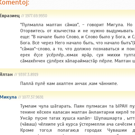
Komentoj:
Евразиец
// 1977.69.9930
"Пулмалла малтан сăмах", - говорит Мигула. Но и
Оторвитесь от язычества и не нужно выдумывать 
еще: "В начале было Слово, и Слово было у Бога, и 
Бога. Всё через Него начало быть, что начало быть"(И
"сăмах"-слово, а то, что должно познаваться и по
ерех ĕçсе ÿсĕрлĕр...юмах ярăр, суя миххи тул
сăмахĕнчен çÿлĕрех хăпараймастăр пĕрле. Малтан ш
Ялтан
// 9397.3.8919
Паллӑ пулӗ кам ахалтен анчах ,кам чӑннипе.
Микула
// 1077.37.9691
Тумлам чула шӑтарать. Паян пулмасан та ЫРАН пу
тенине кӗскен каласан малтан ӑнлантарни кирлӗ т
Унсӑр пуҫне татах хушса калӑп- Шупашкарта , ытт
(чӑваш) чӗлхипе усӑ курса ӳстермелли ача сачӗсем
Кроме того,я полагаю,в городах Чувашии