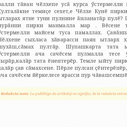
валли тӑван чӗлхепе усӑ курса ӳстермелли 
Ҫулталӑкне темиҫе сехет,е Чӗлхе Кунӗ пирк
тларах ятне туни пулнине ӑнланатӑр пулӗ? Шупашкарта чӑваш ачисем
пурӑнни пирки манмалла мар . Вӗсене т
ӳстермелли майсем туса памаллах. Ҫавӑнп
Чӗлхене сыхласа хӑварасси паян ытларх х
шухӑш,сӑмах пултӑр. Шупашкарта тата 
ӳстермелли ача сачӗсем пулмалла тесе ӳркенмесӗрех, кашнинчех
ырӑр,калӑр тата ӗнентерӗр. Темле ыйту пирки калаҫу пулсан та ,хушса
калӑр ҫав сӑмахсене. Пӗрле пулсан ҫӗнтерӗпӗр
ача сачӗсем йӗркелесе ярасси пур чӑвашсемшӗ
Redakcia noto
: La publikigo de artikoloj ne signifas, ke la redakcia estra