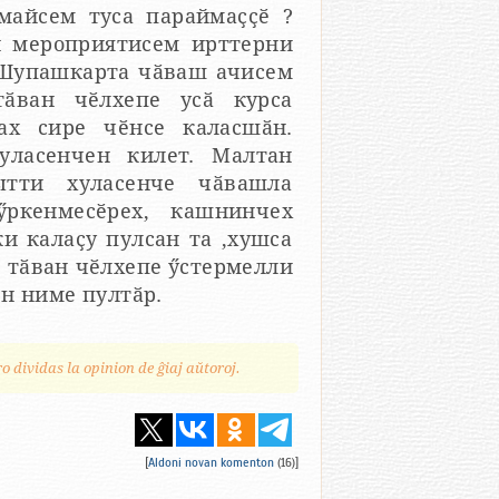
майсем туса параймаҫҫӗ ?
и мероприятисем ирттерни
ӑван чӗлхепе усӑ курса
ах сире чӗнсе каласшӑн.
уласенчен килет. Малтан
ытти хуласенче чӑвашла
, тӑван чӗлхепе ӳстермелли
н ниме пултӑр.
ro dividas la opinion de ĝiaj aŭtoroj.
[
Aldoni novan komenton
(16)]