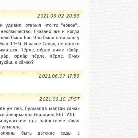
2021.06.02 20:33
 удивил, открыл что-то "новое"...
неоязычество. Сказано же и когда
Слово было Бог. Оно было в начале у
оан.1,1-3). И какое Слово, не просто
ниматься. Пĕрле, пĕрле ниме тăвăр,
тарăр, юрлăр пĕрле, пĕрле. Юмах
ухăш, е сăмах?
2021.06.07 17:53
2021.06.10 17:57
лӗ ун пек. Пулмалла малтан сӑмах
есе ӑнкармалла,Еврациец ЮЛ ТАШ.
и хуласенче тата районсенче тӑван
 пулмалла.
 должны быть детские сады с