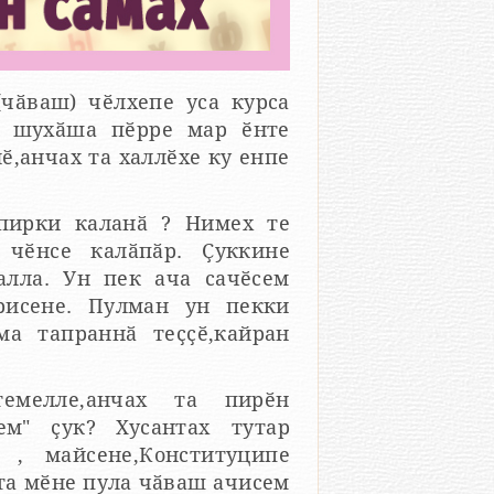
чӑваш) чӗлхепе уса курса
ӗ,анчах та халлӗхе ку енпе
пирки каланӑ ? Нимех те
чӗнсе калӑпӑр. Ҫуккине
алла. Ун пек ача сачӗсем
н ун пекки
емелле,анчах та пирӗн
 тутар
, майсене,Конституципе