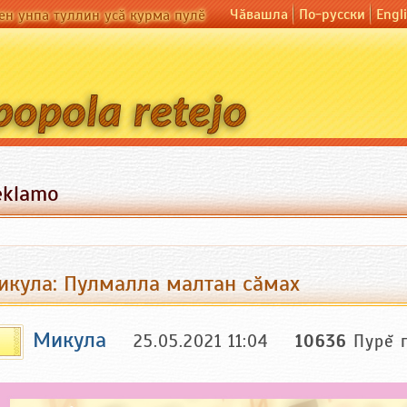
Чӑвашла
По-русски
Engl
ен унпа туллин усӑ курма пулӗ
eklamo
икула: Пулмалла малтан сӑмах
Микула
25.05.2021 11:04
10636
Пурĕ 