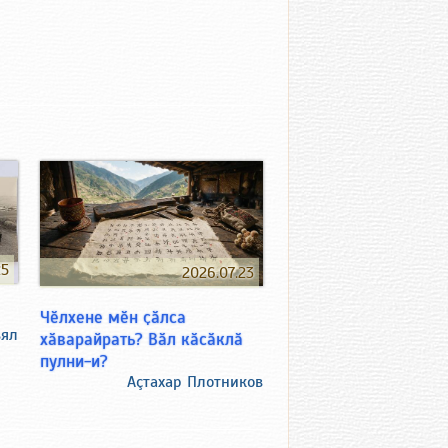
25
2026.07.23
Чӗлхене мӗн ҫӑлса
ьял
хӑварайрать? Вӑл кӑсӑклӑ
пулни-и?
Аçтахар Плотников