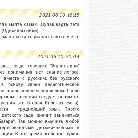
2021.06.10 18:15
алла малта самах. Шупашкарта тата
и.(Одноклассники)
темӑна ытти социаллы сайтсенче те
2021.06.10 20:04
авы, когда говорите "ăнлантарни"
ез понимания нет знание-логоса.
 вместе с русским, без русского
 в основу своей педагогической
нне православным человеком. Слово
 мирском значении следует понимать
начении это Вторая Ипостась Бога).
ости - труднейший язык. Просто
детского сада, значит заниматься
базара". Так можно выучить любой
нтересованными детьми-людьми и
зации. В это время особенно нужно