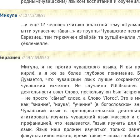
родным(чувашским) языком воспитания и обучения.
Микула
// 1077.37.9691
....и ещё 12 человек считают классной тему «Пулм
ытти хуласенче тӑван...» из группы Чувашские песн
Евразиец, тен тиркиччен хӑвӑрӑн та хутшӑнмалла ,
ҫӗклемелле.
Евразиец
// 1977.69.9930
Мигула, я не против чувашского языка. И вы пр
кирлĕ, а я же за более глубокое понимание. Б
Думается, что чувашский язык лучше сохранится
чувашский исчезнет. Не случайно И.Я.Яковлев
деятельности взял Слово, поскольку он был искре
- не просто "сăмах"-слово, а Слово "Логос". Это в
как "знание", "наука", "учение" (в богословском з
Чувашский язык в преподавательской деятельн
агитировать изучать чувашский язык массово и с 
профанацией, что называется, "язык изучать для 
язык. Язык наш должен изучаться только заи
факультативно можно, время такое - эпоха глобали