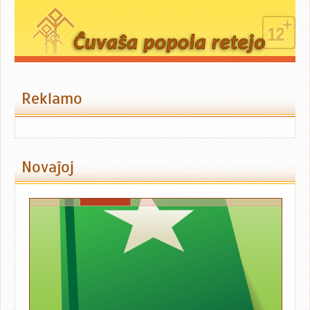
Reklamo
Novaĵoj