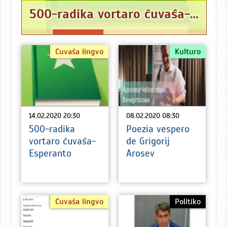
500-radika vortaro ĉuvaŝa-Esperanto
Ĉuvaŝa lingvo
Kulturo
14.02.2020 20:30
08.02.2020 08:30
500-radika
Poezia vespero
vortaro ĉuvaŝa-
de Grigorij
Esperanto
Arosev
Ĉuvaŝa lingvo
Politiko