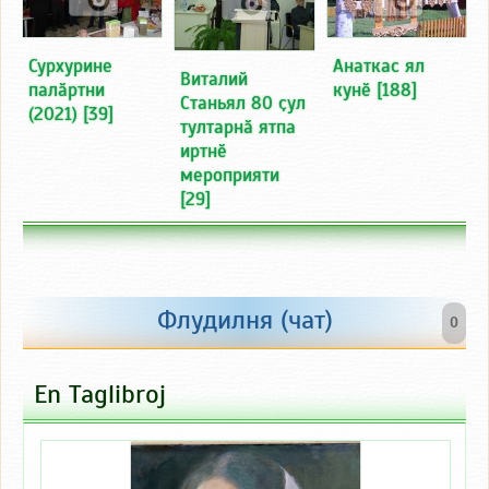
Сурхурине
Анаткас ял
Виталий
палӑртни
кунӗ
[188]
Станьял 80 ҫул
(2021)
[39]
тултарнӑ ятпа
иртнӗ
мероприяти
[29]
Флудилня (чат)
0
En Taglibroj