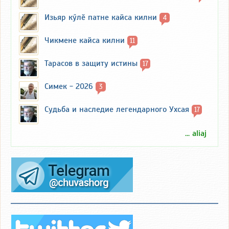
Изьяр кӳлӗ патне кайса килни
4
Чикмене кайса килни
11
Тарасов в защиту истины
17
Симек - 2026
3
Судьба и наследие легендарного Ухсая
17
... aliaj