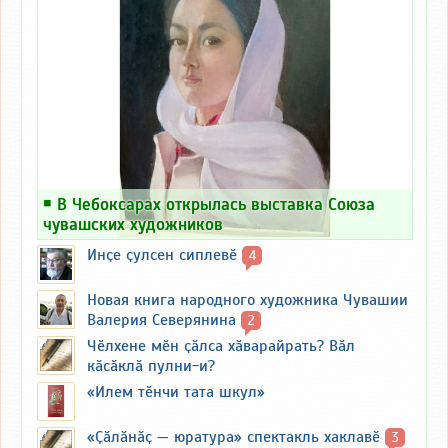
￭
В Чебоксарах открылась выставка Союза
чувашских художников
Инҫе ҫулсен сиплевӗ
4
Новая книга народного художника Чувашии
Валерия Северянина
2
Чӗлхене мӗн ҫӑлса хӑварайрать? Вӑл
кӑсӑклӑ пулни-и?
«Илем тӗнчи тата шкул»
«Ҫӑлӑнӑҫ — юратура» спектакль хаклавӗ
3