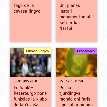
Tago de la
Oni planas
ĉuvaŝa lingvo
instali
monumenton al
Setner kaj
Narspi
Ĉuvaŝa lingvo
Ekonomiko
09.04.2015 21:58
25.03.2015 07:50
En Sankt-
Por la
Peterburgo bone
tjurklingva
funkcias la klubo
mondo oni faris
de la ĉuvaŝa
specialan monon