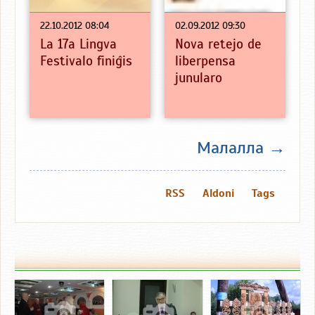
22.10.2012 08:04
02.09.2012 09:30
La 17a Lingva
Nova retejo de
Festivalo finiĝis
liberpensa
junularo
Малалла →
RSS
Aldoni
Tags