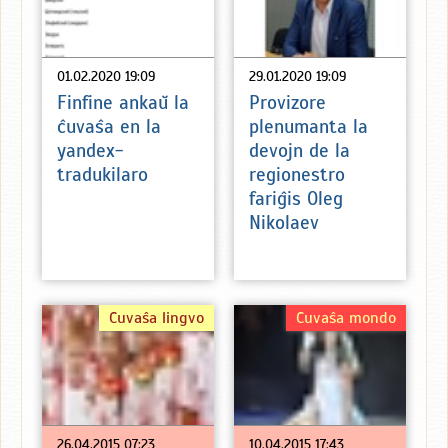
01.02.2020 19:09
29.01.2020 19:09
Finfine ankaŭ la
Provizore
ĉuvaŝa en la
plenumanta la
yandex-
devojn de la
tradukilaro
regionestro
fariĝis Oleg
Nikolaev
Ĉuvaŝa lingvo
Ĉuvaŝa mondo
26.04.2015 07:23
10.04.2015 17:43