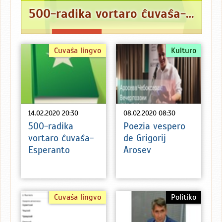
500-radika vortaro ĉuvaŝa-Esperanto
Ĉuvaŝa lingvo
Kulturo
14.02.2020 20:30
08.02.2020 08:30
500-radika
Poezia vespero
vortaro ĉuvaŝa-
de Grigorij
Esperanto
Arosev
Ĉuvaŝa lingvo
Politiko