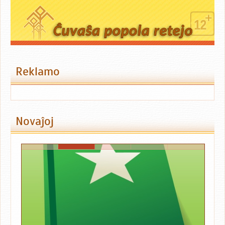
Reklamo
Novaĵoj