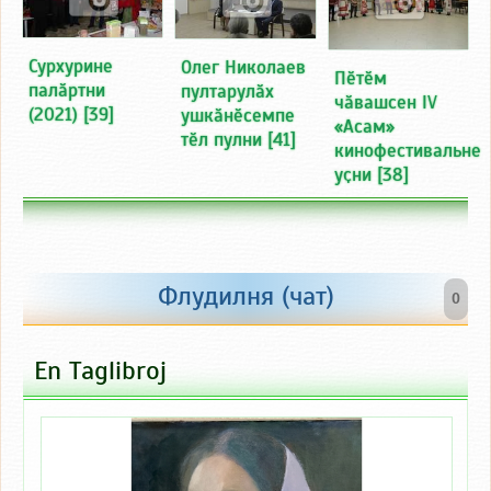
Сурхурине
Олег Николаев
Пӗтӗм
палӑртни
пултарулӑх
чӑвашсен IV
(2021)
[39]
ушкӑнӗсемпе
«Асам»
тӗл пулни
[41]
кинофестивальне
уҫни
[38]
Флудилня (чат)
0
En Taglibroj