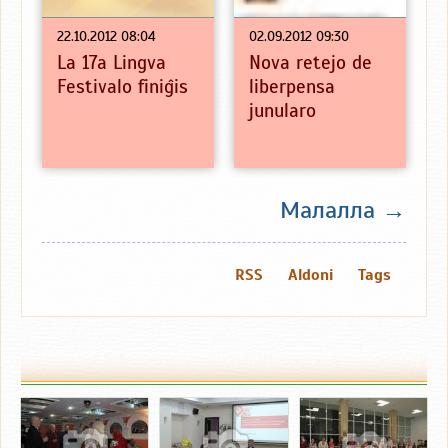
22.10.2012 08:04
02.09.2012 09:30
La 17a Lingva
Nova retejo de
Festivalo finiĝis
liberpensa
junularo
Малалла →
RSS
Aldoni
Tags