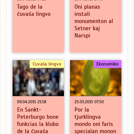
Tago de la
Oni planas
ĉuvaŝa lingvo
instali
monumenton al
Setner kaj
Narspi
Ĉuvaŝa lingvo
Ekonomiko
09.04.2015 21:58
25.03.2015 07:50
En Sankt-
Por la
Peterburgo bone
tjurklingva
funkcias la klubo
mondo oni faris
de la ĉuvaŝa
specialan monon