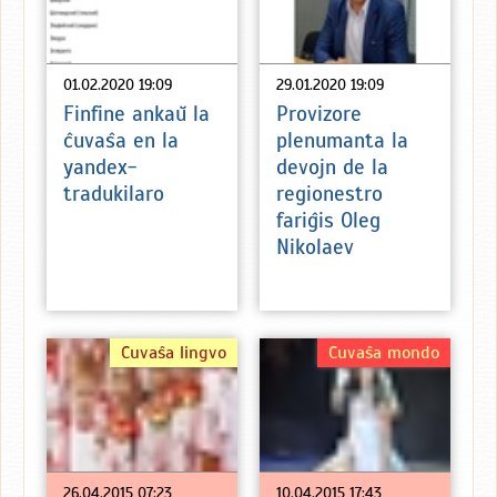
01.02.2020 19:09
29.01.2020 19:09
Finfine ankaŭ la
Provizore
ĉuvaŝa en la
plenumanta la
yandex-
devojn de la
tradukilaro
regionestro
fariĝis Oleg
Nikolaev
Ĉuvaŝa lingvo
Ĉuvaŝa mondo
26.04.2015 07:23
10.04.2015 17:43