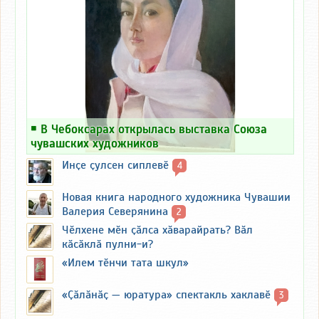
￭
В Чебоксарах открылась выставка Союза
чувашских художников
Инҫе ҫулсен сиплевӗ
4
Новая книга народного художника Чувашии
Валерия Северянина
2
Чӗлхене мӗн ҫӑлса хӑварайрать? Вӑл
кӑсӑклӑ пулни-и?
«Илем тӗнчи тата шкул»
«Ҫӑлӑнӑҫ — юратура» спектакль хаклавӗ
3