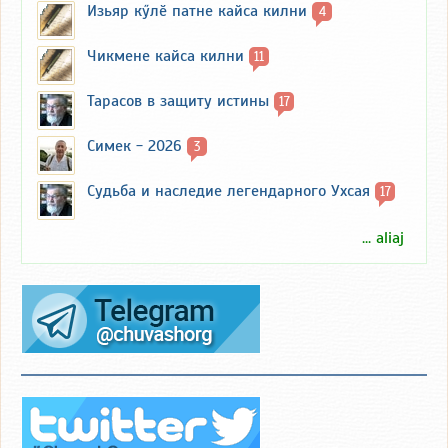
Изьяр кӳлӗ патне кайса килни
4
Чикмене кайса килни
11
Тарасов в защиту истины
17
Симек - 2026
3
Судьба и наследие легендарного Ухсая
17
... aliaj