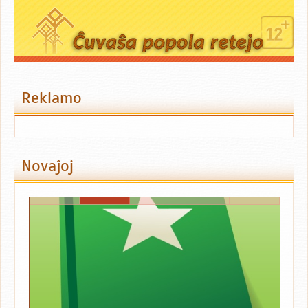
Reklamo
Novaĵoj