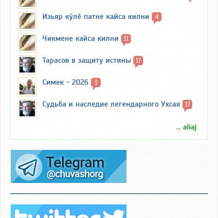
Изьяр кӳлӗ патне кайса килни
4
Чикмене кайса килни
11
Тарасов в защиту истины
17
Симек - 2026
3
Судьба и наследие легендарного Ухсая
17
... aliaj