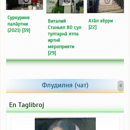
Сурхурине
Атӑл хӗрри
Виталий
палӑртни
[22]
Станьял 80 ҫул
(2021)
[39]
тултарнӑ ятпа
иртнӗ
мероприяти
[29]
Флудилня (чат)
0
En Taglibroj