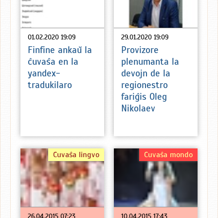
01.02.2020 19:09
29.01.2020 19:09
Finfine ankaŭ la
Provizore
ĉuvaŝa en la
plenumanta la
yandex-
devojn de la
tradukilaro
regionestro
fariĝis Oleg
Nikolaev
Ĉuvaŝa lingvo
Ĉuvaŝa mondo
26.04.2015 07:23
10.04.2015 17:43