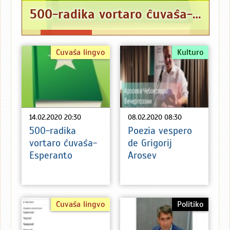
500-radika vortaro ĉuvaŝa-Esperanto
Ĉuvaŝa lingvo
Kulturo
14.02.2020 20:30
08.02.2020 08:30
500-radika
Poezia vespero
vortaro ĉuvaŝa-
de Grigorij
Esperanto
Arosev
Ĉuvaŝa lingvo
Politiko