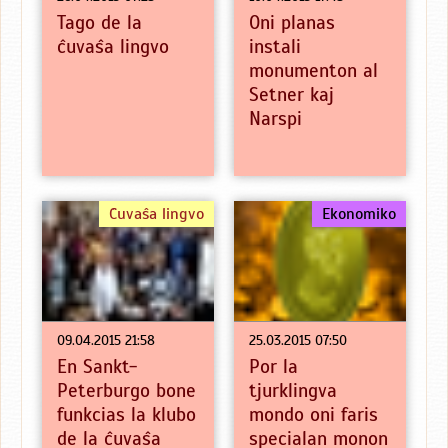
Tago de la
Oni planas
ĉuvaŝa lingvo
instali
monumenton al
Setner kaj
Narspi
Ĉuvaŝa lingvo
Ekonomiko
09.04.2015 21:58
25.03.2015 07:50
En Sankt-
Por la
Peterburgo bone
tjurklingva
funkcias la klubo
mondo oni faris
de la ĉuvaŝa
specialan monon