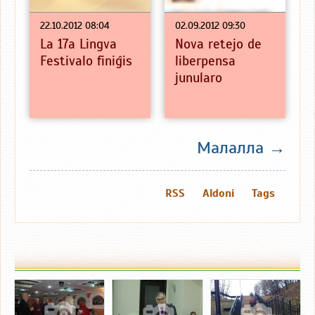
22.10.2012 08:04
02.09.2012 09:30
La 17a Lingva
Nova retejo de
Festivalo finiĝis
liberpensa
junularo
Малалла →
RSS
Aldoni
Tags