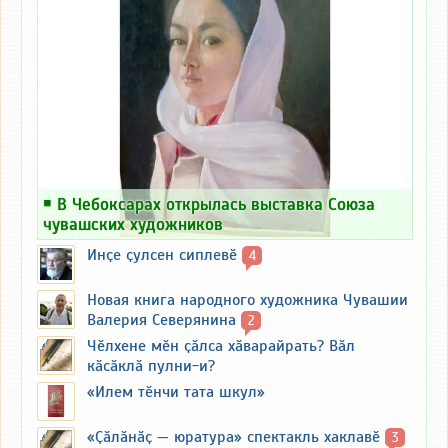
￭
В Чебоксарах открылась выставка Союза
чувашских художников
Инҫе ҫулсен сиплевӗ
4
Новая книга народного художника Чувашии
Валерия Северянина
2
Чӗлхене мӗн ҫӑлса хӑварайрать? Вӑл
кӑсӑклӑ пулни-и?
«Илем тӗнчи тата шкул»
«Ҫӑлӑнӑҫ — юратура» спектакль хаклавӗ
3