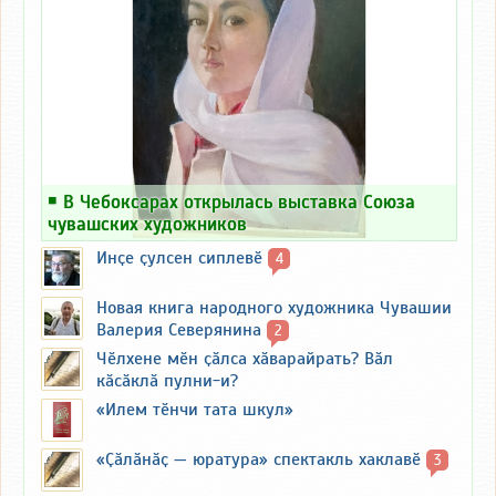
￭
В Чебоксарах открылась выставка Союза
чувашских художников
Инҫе ҫулсен сиплевӗ
4
Новая книга народного художника Чувашии
Валерия Северянина
2
Чӗлхене мӗн ҫӑлса хӑварайрать? Вӑл
кӑсӑклӑ пулни-и?
«Илем тӗнчи тата шкул»
«Ҫӑлӑнӑҫ — юратура» спектакль хаклавӗ
3