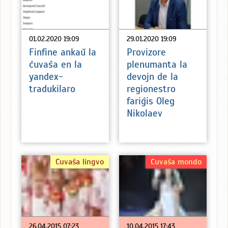
01.02.2020 19:09
29.01.2020 19:09
Finfine ankaŭ la
Provizore
ĉuvaŝa en la
plenumanta la
yandex-
devojn de la
tradukilaro
regionestro
fariĝis Oleg
Nikolaev
Ĉuvaŝa lingvo
Ĉuvaŝa mondo
26.04.2015 07:23
10.04.2015 17:43