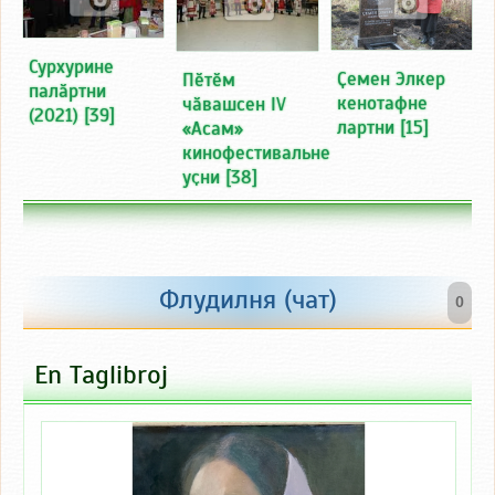
Сурхурине
Ҫемен Элкер
Пӗтӗм
палӑртни
кенотафне
чӑвашсен IV
(2021)
[39]
лартни
[15]
«Асам»
кинофестивальне
уҫни
[38]
Флудилня (чат)
0
En Taglibroj