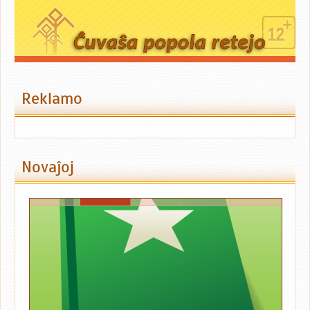
Reklamo
Novaĵoj