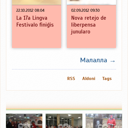
22.10.2012 08:04
02.09.2012 09:30
La 17a Lingva
Nova retejo de
Festivalo finiĝis
liberpensa
junularo
Малалла →
RSS
Aldoni
Tags