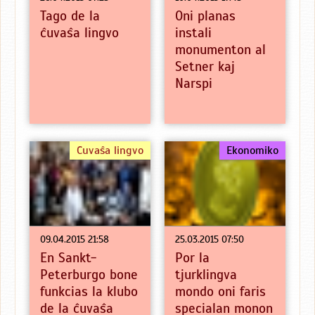
Tago de la
Oni planas
ĉuvaŝa lingvo
instali
monumenton al
Setner kaj
Narspi
Ĉuvaŝa lingvo
Ekonomiko
09.04.2015 21:58
25.03.2015 07:50
En Sankt-
Por la
Peterburgo bone
tjurklingva
funkcias la klubo
mondo oni faris
de la ĉuvaŝa
specialan monon