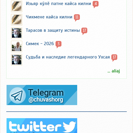
Изьяр кӳлӗ патне кайса килни
4
Чикмене кайса килни
11
Тарасов в защиту истины
17
Симек - 2026
3
Судьба и наследие легендарного Ухсая
17
... aliaj