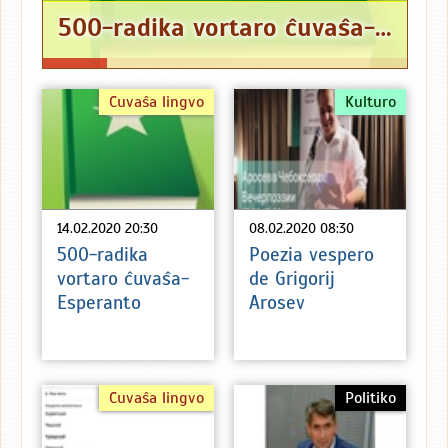
500-radika vortaro ĉuvaŝa-Esperanto
Ĉuvaŝa lingvo
Kulturo
14.02.2020 20:30
08.02.2020 08:30
500-radika
Poezia vespero
vortaro ĉuvaŝa-
de Grigorij
Esperanto
Arosev
Ĉuvaŝa lingvo
Politiko