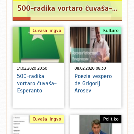
500-radika vortaro ĉuvaŝa-Esperanto
Ĉuvaŝa lingvo
Kulturo
14.02.2020 20:30
08.02.2020 08:30
500-radika
Poezia vespero
vortaro ĉuvaŝa-
de Grigorij
Esperanto
Arosev
Ĉuvaŝa lingvo
Politiko