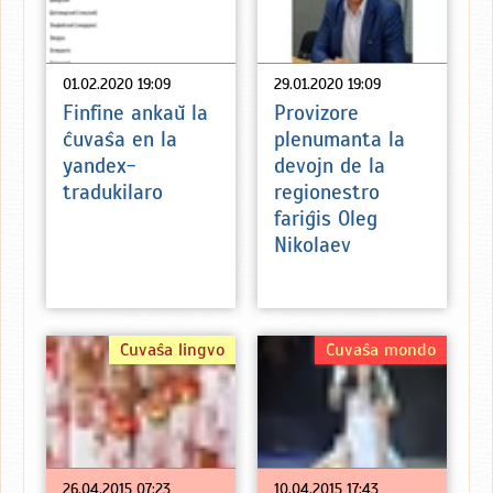
01.02.2020 19:09
29.01.2020 19:09
Finfine ankaŭ la
Provizore
ĉuvaŝa en la
plenumanta la
yandex-
devojn de la
tradukilaro
regionestro
fariĝis Oleg
Nikolaev
Ĉuvaŝa lingvo
Ĉuvaŝa mondo
26.04.2015 07:23
10.04.2015 17:43