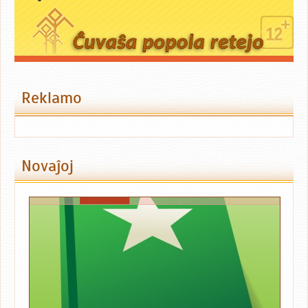
Reklamo
Novaĵoj