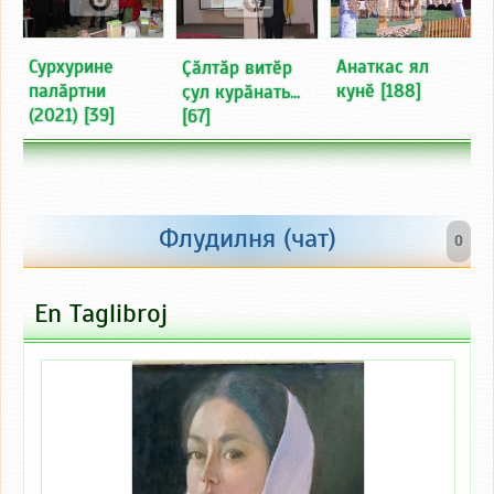
Сурхурине
Анаткас ял
Ҫӑлтӑр витӗр
палӑртни
кунӗ
[188]
ҫул курӑнать...
(2021)
[39]
[67]
Флудилня (чат)
0
En Taglibroj