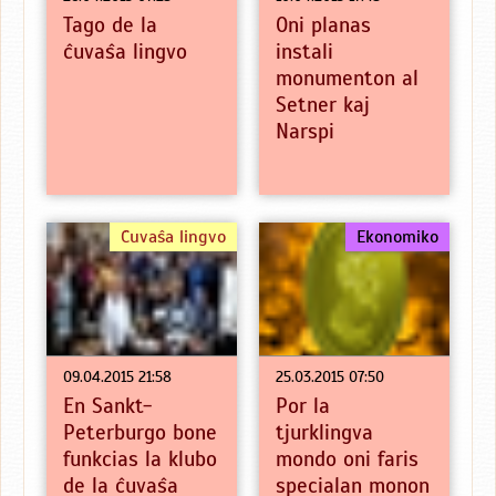
Tago de la
Oni planas
ĉuvaŝa lingvo
instali
monumenton al
Setner kaj
Narspi
Ĉuvaŝa lingvo
Ekonomiko
09.04.2015 21:58
25.03.2015 07:50
En Sankt-
Por la
Peterburgo bone
tjurklingva
funkcias la klubo
mondo oni faris
de la ĉuvaŝa
specialan monon