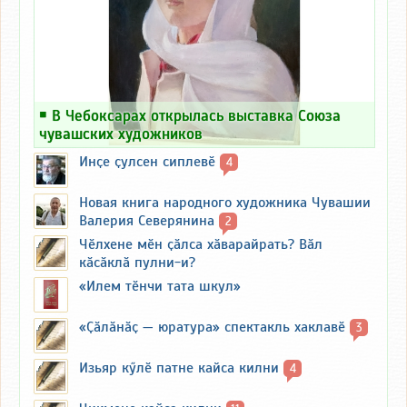
￭
В Чебоксарах открылась выставка Союза
чувашских художников
Инҫе ҫулсен сиплевӗ
4
Новая книга народного художника Чувашии
Валерия Северянина
2
Чӗлхене мӗн ҫӑлса хӑварайрать? Вӑл
кӑсӑклӑ пулни-и?
«Илем тӗнчи тата шкул»
«Ҫӑлӑнӑҫ — юратура» спектакль хаклавӗ
3
Изьяр кӳлӗ патне кайса килни
4