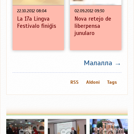
22.10.2012 08:04
02.09.2012 09:30
La 17a Lingva
Nova retejo de
Festivalo finiĝis
liberpensa
junularo
Малалла →
RSS
Aldoni
Tags