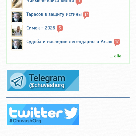
Чикмене кайса килни
11
Тарасов в защиту истины
17
Симек - 2026
3
Судьба и наследие легендарного Ухсая
17
... aliaj