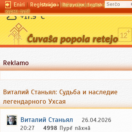
Eniri
|
Registriĝo
|
Чӑвашла
По-русски
English
Сайта кӗрсен унпа туллин усӑ
курма пулӗ
+17.9 °C
Reklamo
Виталий Станьял: Судьба и наследие
легендарного Ухсая
Виталий Станьял
26.04.2026
20:27
4998
Пурĕ пăхнă