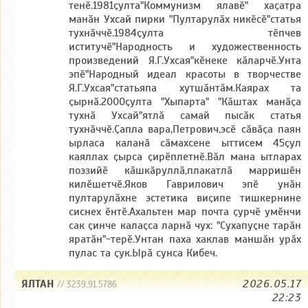
тенӗ.1981ҫулта"Коммунизм ялавӗ" хаҫатра
манӑн Ухсай пирки "Пултарулӑх никӗсӗ"статья
тухнӑччӗ.1984ҫулта тӗпчев
иститучӗ"Народность и художественность
произведений Я.Г.Ухсая"кӗнеке кӑларчӗ.Унта
эпӗ"Народный идеал красоты в творчестве
Я.Г.Ухсая"статьяпа хутшӑнтӑм.Каярах та
ҫырнӑ.2000ҫулта "Хыпарта" "Кӑштах манӑҫа
тухнӑ Ухсай"ятлӑ самай пысӑк статья
тухнӑччӗ.Ҫапла вара,Петрович,эсӗ сӑвӑҫа паян
ырласа каланӑ сӑмахсене ыттисем 45ҫул
каяллах ҫырса ҫирӗплетнӗ.Вӑл мана ытларах
поэзийӗ кӑшкӑруллӑ,плакатлӑ марришӗн
килӗшетчӗ.Яков Гаврилович эпӗ унӑн
пултарулӑхне эстетика виҫипе тишкернине
сиснех ӗнтӗ.Ахальтен мар почта ҫурчӗ умӗнчи
сак ҫинче калаҫса ларнӑ чух: "Сухапуҫне тарӑн
яратӑн"-терӗ.Унтан паха хаклав маншӑн урӑх
пулас та ҫук.Ырӑ сунса Кибеч.
ЯЛТАН
2026.05.17
// 3239.91.5786
22:23