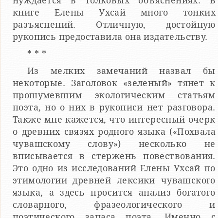
нуждается в толковых объяснениях. В
книге Елены Ухсай много тонких
разъяснений. Отличную, достойную
рукопись предоставила она издательству.
* * *
Из мелких замечаний назвал бы
некоторые. Заголовок «зеленый» тянет к
прошумевшим экологическим статьям
поэта, но о них в рукописи нет разговора.
Также мне кажется, что интересный очерк
о древних связях родного языка («Похвала
чувашскому слову») несколько не
вписывается в стержень повествования.
Это одно из исследований Елены Ухсай по
этимологии древней лексики чувашского
языка, а здесь просится анализ богатого
словарного, фразеологического и
поэтического запаса поэта. Именно с