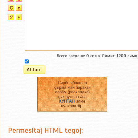
Всего введено:
0
симв. Лимит:
1200
симв.
Сирĕн чăвашла
çырма май паракан
сарăм (раскладка)
çук пулсан ăна
КУНТАН
илме
пултаратăр.
Permesitaj HTML tegoj: