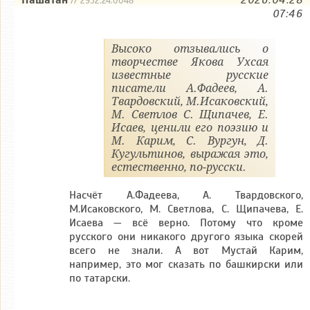
// 2952.24.0048
07:46
Высоко отзывались о
творчестве Якова Ухсая
известные русские
писатели А.Фадеев, А.
Твардовский, М.Исаковский,
М. Светлов С. Щипачев, Е.
Исаев, ценили его поэзию и
М. Карим, С. Вургун, Д.
Кугультинов, выражая это,
естественно, по-русски.
Насчёт А.Фадеева, А. Твардовского,
М.Исаковского, М. Светлова, С. Щипачева, Е.
Исаева — всё верно. Потому что кроме
русского они никакого другого языка скорей
всего не знали. А вот Мустай Карим,
например, это мог сказать по башкирски или
по татарски.