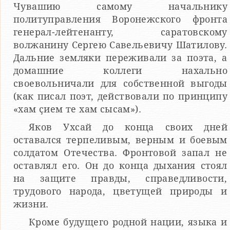
Чувашию самому начальнику
политуправления Воронежского фронта
генерал-лейтенанту, саратовскому
волжанину Сергею Савельевичу Шатилову.
Дальние земляки переживали за поэта, а
домашние коллеги нахально
своевольничали для собственной выгоды
(как писал поэт, действовали по принципу
«хам ҫием те хам сысам»).
Яков Ухсай до конца своих дней
оставался терпеливым, верным и боевым
солдатом Отечества. Фронтовой запал не
оставлял его. Он до конца дыхания стоял
на защите правды, справедливости,
трудового народа, цветущей природы и
жизни.
Кроме будущего родной нации, языка и