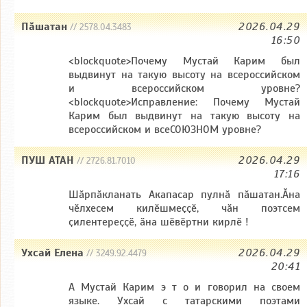
Пăшатан
2026.04.29
// 2578.04.3483
16:50
<blockquote>Почему Мустай Карим был
выдвинут на такую высоту на всероссийском
и всероссийском уровне?
<blockquote>Исправление: Почему Мустай
Карим был выдвинут на такую высоту на
всероссийском и всеСОЮЗНОМ уровне?
ПУШ АТАН
2026.04.29
// 2726.81.7010
17:16
Шӑрпӑкланать Акапасар пулнӑ пӑшатан.Ӑна
чӗлхесем килӗшмеҫҫӗ, чӑн поэтсем
ҫилентереҫҫӗ, ӑна шӗвӗртни кирлӗ !
Ухсай Елена
2026.04.29
// 3249.92.4479
20:41
А Мустай Карим э т о и говорил на своем
языке. Ухсай с татарскими поэтами