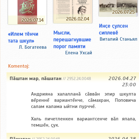
2026.07.25
2026.02.04
2026.07.14
Инҫе ҫулсен
Мысли,
сиплевӗ
«Илем тӗнчи
перешагнувшие
Виталий Станьял
тата шкул»
порог памяти
Л. Богатеева
Елена Ухсай
Komentoj:
Пăштан мар, пăшатан
2026.04.27
// 2952.24.0048
23:00
Андрияна халалланă сăввăн эпир шкулта
вĕреннĕ вариантĕнче, сăмахран, Поповича
салам калама ыйтни пурччĕ.
Халь пичетленкен вариантсенче вăл япала,
темшĕн, çук.
Пăшатан
2026.04.28