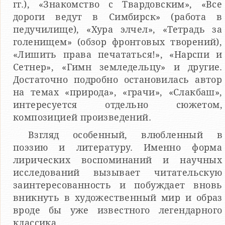
гг.), «Знакомство с Твардовским», «Все
дороги ведут в Симбирск» (работа в
педучилище), «Хура элчел», «Тетрадь за
голенищем» (обзор фронтовых творений),
«Лишить права печататься!», «Нарспи и
Сетнер», «Гимн земледельцу» и другие.
Достаточно подробно остановилась автор
на темах «природа», «грачи», «Слакбаш»,
интересуется отдельно сюжетом,
композицией произведений.
Взгляд особенный, влюбленный в
поэзию и литературу. Именно форма
лирических воспоминаний и научных
исследований вызывает читательскую
заинтересованность и побуждает вновь
вникнуть в художественный мир и образ
вроде бы уже известного легендарного
классика.