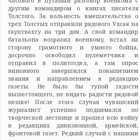
часового в путаный разговор военкома с
другим командиром о книгах писателя
Толстого. За вольность вмешательства о
трех Толстых отправили рядового Ухсая на
гауптвахту на три дня. А свой командир
батальона возразил военкому, встал на
сторону грамотного и умного бойца,
досрочно освободил пулеметчика и
отправил в политотдел, а там опрос
виновного завершился повышением
звания и направлением в редакцию
газеты. Не было бы тупой гадости
вышестоящего, не видать радости рядовой
пешке! После этого случая чувашский
журналист успешно поднимался по
творческой лестнице и прошел всю войну
в редакциях дивизионной, армейской,
фронтовой газет. Редкий случай с нашими