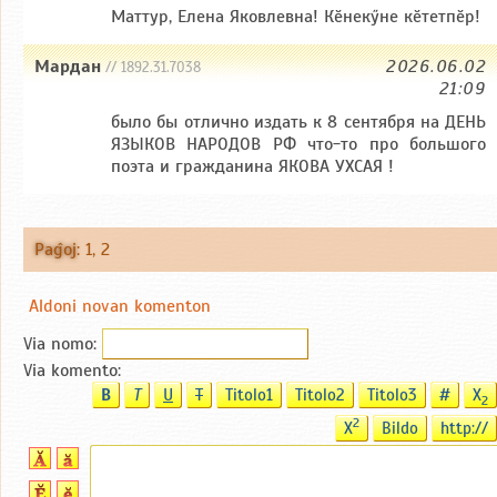
Маттур, Елена Яковлевна! Кӗнекӳне кӗтетпӗр!
Мардан
2026.06.02
// 1892.31.7038
21:09
было бы отлично издать к 8 сентября на ДЕНЬ
ЯЗЫКОВ НАРОДОВ РФ что-то про большого
поэта и гражданина ЯКОВА УХСАЯ !
Paĝoj
:
1
,
2
Aldoni novan komenton
Via nomo:
Via komento:
B
T
U
T
Titolo1
Titolo2
Titolo3
#
X
2
2
X
Bildo
http://