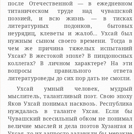
после Отечественной — в ежедневном
титаническом труде над чувашской
поэзией, и всю жизнь — в тисках
литературных подонков, бытовых
неурядиц, клеветы и жалоб… Ухсай был
нужным сыном своего времени. Тогда в
чем же причина тяжелых испытаний
Ухсая? В жестокой эпохе? В пиндоносных
коллегах? В личном характере? На эти
вопросы правильного ответа
литературоведы до сих пор дать не смогли.
Ухсай умный человек, мудрый
мыслитель, талантливый поэт. Свою эпоху
Яков Ухсай понимал насквозь. Республика
нуждалась в таланте Ухсая. Если бы
Чувашский всесильный обком не понимал
величие мыслей и дела поэтов Хузангая и
Ухсая, то их запросто задавили бы мерзкие