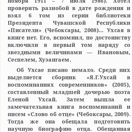
ноября 1911 – 7 июля 1986). Хотел
проверить разнобой в дате рождения и
взял 6 том из серии библиотеки
Президента Чувашской Республики
«Писатели» (Чебоксары, 2008)… Ухсая в
книге нет. Его, вспомнил, по достоинству
включили в первый том наряду со
звездными величинами — Ивановым,
Сеспелем, Хузангаем.
Об Ухсае писано немало. Среди них
выделяется сборник «Я.Г.Ухсай в
воспоминаниях современников» (2005),
составленный младшей дочерью поэта
Еленой Ухсай. Затем вышла ее
замечательная книга воспоминаний и
писем «Слово об отце» (Чебоксары, 2009).
Тогда же она обещала подготовить
научную биографию отца. Обещанная