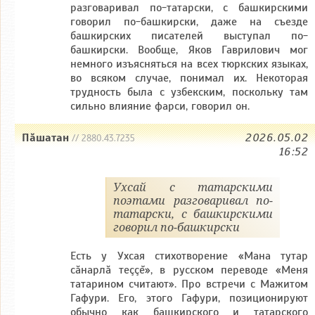
разговаривал по-татарски, с башкирскими
говорил по-башкирски, даже на съезде
башкирских писателей выступал по-
башкирски. Вообще, Яков Гаврилович мог
немного изъясняться на всех тюркских языках,
во всяком случае, понимал их. Некоторая
трудность была с узбекским, поскольку там
сильно влияние фарси, говорил он.
Пăшатан
2026.05.02
// 2880.43.7235
16:52
Ухсай с татарскими
поэтами разговаривал по-
татарски, с башкирскими
говорил по-башкирски
Есть у Ухсая стихотворение «Мана тутар
сăнарлă теççĕ», в русском переводе «Меня
татарином считают». Про встречи с Мажитом
Гафури. Его, этого Гафури, позиционируют
обычно как башкирского и татарского