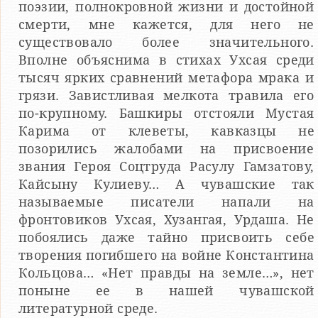
поэзии, полнокровной жизни и достойной
смерти, мне кажется, для него не
существовало более значительного.
Вполне объяснима в стихах Ухсая среди
тысяч ярких сравнений метафора мрака и
грязи. Завистливая мелкота травила его
по-крупному. Башкиры отстояли Мустая
Карима от клеветы, кавказцы не
позорились жалобами на присвоение
звания Героя Соцтруда Расулу Гамзатову,
Кайсыну Кулиеву… А чувашские так
называемые писатели напали на
фронтовиков Ухсая, Хузангая, Урдаша. Не
побоялись даже тайно присвоить себе
творения погибшего на войне Константина
Кольцова… «Нет правды на земле…», нет
поныне ее в нашей чувашской
литературной среде.