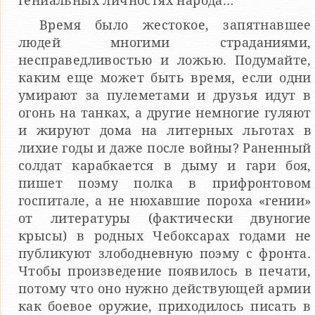
гениальных личностях народа…
Время было жестокое, запятнавшее
людей многими страданиями,
несправедливостью и ложью. Подумайте,
каким еще может быть время, если одни
умирают за пулеметами и друзья идут в
огонь на танках, а другие немногие гуляют
и жируют дома на литерных льготах в
лихие годы и даже после войны? Раненный
солдат карабкается в дыму и гари боя,
пишет поэму полка в прифронтовом
госпитале, а не нюхавшие пороха «гении»
от литературы (фактически двуногие
крысы) в родных Чебоксарах годами не
публикуют злободневную поэму с фронта.
Чтобы произведение появилось в печати,
потому что оно нужно действующей армии
как боевое оружие, приходилось писать в