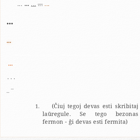
...
...
...
...
...
...
...
...
...
...
...
(Ĉiuj tegoj devas esti skribitaj
laŭregule. Se tego bezonas
fermon - ĝi devas esti fermita)