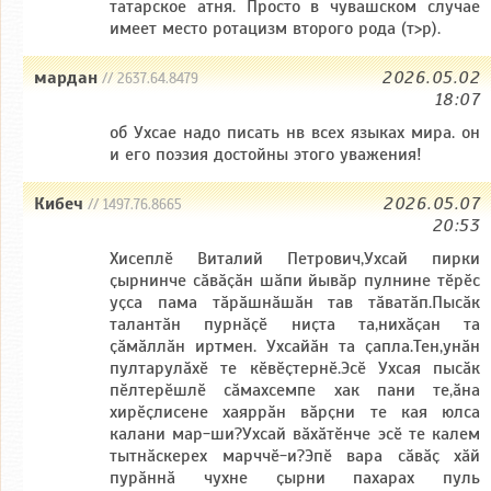
татарское атня. Просто в чувашском случае
имеет место ротацизм второго рода (т>р).
мардан
2026.05.02
// 2637.64.8479
18:07
об Ухсае надо писать нв всех языках мира. он
и его поэзия достойны этого уважения!
Кибеч
2026.05.07
// 1497.76.8665
20:53
Хисеплӗ Виталий Петрович,Ухсай пирки
ҫырнинче сӑвӑҫӑн шӑпи йывӑр пулнине тӗрӗс
уҫса пама тӑрӑшнӑшӑн тав тӑватӑп.Пысӑк
талантӑн пурнӑҫӗ ниҫта та,нихӑҫан та
ҫӑмӑллӑн иртмен. Ухсайӑн та ҫапла.Тен,унӑн
пултарулӑхӗ те кӗвӗҫтернӗ.Эсӗ Ухсая пысӑк
пӗлтерӗшлӗ сӑмахсемпе хак пани те,ӑна
хирӗҫлисене хаяррӑн вӑрҫни те кая юлса
калани мар-ши?Ухсай вӑхӑтӗнче эсӗ те калем
тытнӑскерех марччӗ-и?Эпӗ вара сӑвӑҫ хӑй
пурӑннӑ чухне ҫырни пахарах пуль