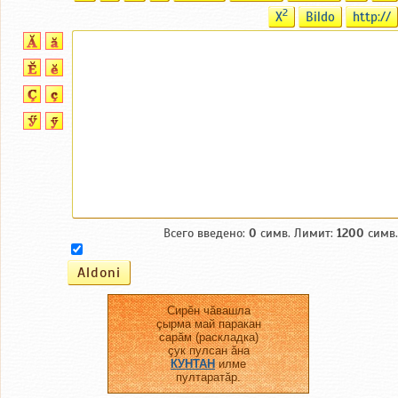
2
X
Bildo
http://
Всего введено:
0
симв. Лимит:
1200
симв.
Сирĕн чăвашла
çырма май паракан
сарăм (раскладка)
çук пулсан ăна
КУНТАН
илме
пултаратăр.