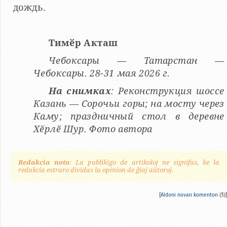
дождь.
Тимӗр Акташ
Чебоксары — Татарстан —
Чебоксары. 28-31 мая 2026 г.
На снимках
: Реконструкция шоссе
Казань — Сорочьи горы; на мосту через
Каму; праздничный стол в деревне
Хӗрлӗ Шур. Фото автора
Redakcia noto
: La publikigo de artikoloj ne signifas, ke la
redakcia estraro dividas la opinion de ĝiaj aŭtoroj.
[
Aldoni novan komenton
(3)]