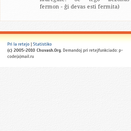
fermon - ĝi devas esti fermita)
Pri la retejo
|
Statistiko
(c) 2005-2010 Chuvash.Org
. Demandoj pri retejfunkciado: p-
code(a)mail.ru