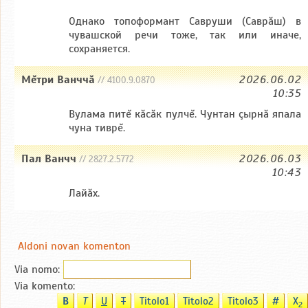
Однако топоформант Савруши (Саврăш) в
чувашской речи тоже, так или иначе,
сохраняется.
Мĕтри Ванччă
2026.06.02
// 4100.9.0870
10:35
Вулама питĕ кăсăк пулчĕ. Чунтан çырнă япала
чуна тиврĕ.
Пал Ванчч
2026.06.03
// 2827.2.5772
10:43
Лайăх.
Aldoni novan komenton
Via nomo:
Via komento:
B
T
U
T
Titolo1
Titolo2
Titolo3
#
X
2