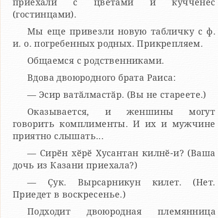
приехали с цветами и кучченес
(гостинцами).
Мы еще привезли новую табличку с ф.
и. о. погребенных родных. Прикрепляем.
Общаемся с родственниками.
Вдова двоюродного брата Раиса:
— Эсир ватӑлмастӑр. (Вы не стареете.)
Оказывается, и женшины могут
говорить комплименты. И их и мужчине
приятно слышать...
— Сирӗн хӗрӗ Хусантан килнӗ-и? (Ваша
дочь из Казани приехала?)
— Ҫук. Вырсарникун килет. (Нет.
Приедет в воскресенье.)
Подходит двоюродная племянница