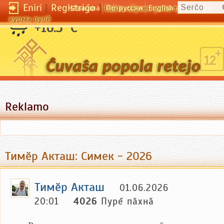
Eniri
|
Registriĝo
|
Чӑвашла
По-русски
English
Сайта кӗрсен унпа туллин усӑ
курма пулӗ
+16.3 °C
Reklamo
Тимӗр Акташ: Симек - 2026
Тимӗр Акташ
01.06.2026
20:01
4026
Пурĕ пăхнă