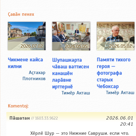
Çавăн пекех
2026.07.02
2026.05.02
2026.05.05
Чикмене кайса
Памяти тихого
Шупашкарта
килни
героя —
чӑваш ваттисен
Аçтахар
фотографа
канашӗн
Плотников
старых
ларӑвне
Чебоксар
ирттернӗ
Тимӗр Акташ
Тимӗр Акташ
Komentoj:
Пăшатан
2026.06.01
// 1603.33.9622
20:41
Хӗрлӗ Шур — это Нижние Савруши. если что.