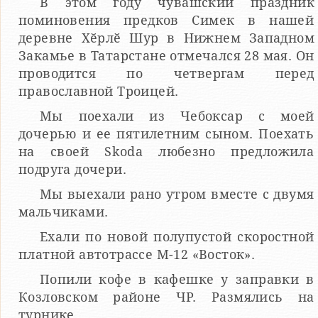
В этом году чувашский праздник
поминовения предков Симек в нашей
деревне Хӗрлӗ Шур в Нижнем Западном
Закамье в Татарстане отмечался 28 мая. Он
проводится по четвергам перед
православной Троицей.
Мы поехали из Чебоксар с моей
дочерью и ее пятилетним сыном. Поехать
на своей Skoda любезно предложила
подруга дочери.
Мы выехали рано утром вместе с двумя
мальчиками.
Ехали по новой полупустой скоростной
платной автотрассе М-12 «Восток».
Попили кофе в кафешке у заправки в
Козловском районе ЧР. Размялись на
турнике.