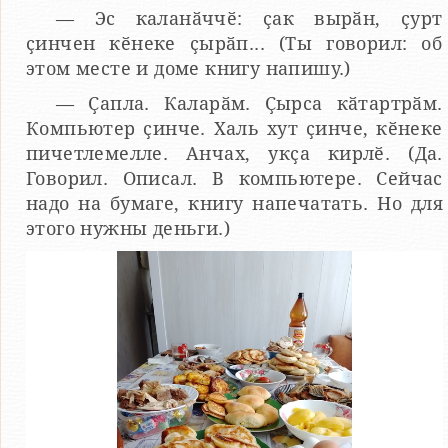
— Эс каланӑччӗ: ҫак вырӑн, ҫурт
ҫинчен кӗнеке ҫырӑп... (Ты говорил: об
этом месте и доме книгу напишу.)
— Ҫапла. Каларӑм. Ҫырса кӑтартрӑм.
Компьютер ҫинче. Халь хут ҫинче, кӗнеке
пичетлемелле. Анчах, укҫа кирлӗ. (Да.
Говорил. Описал. В компьютере. Сейчас
надо на бумаге, книгу напечатать. Но для
этого нужны деньги.)