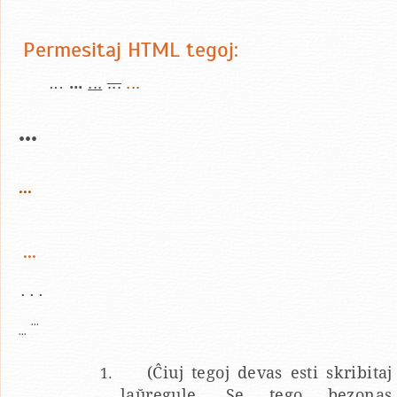
Permesitaj HTML tegoj:
...
...
...
...
...
...
...
...
...
...
...
(Ĉiuj tegoj devas esti skribitaj
laŭregule. Se tego bezonas