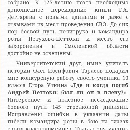
собрано. К 125-летию поэта необходимо
дополненное переиздание книги Г.А.
Дегтярева с новыми данными и даже с
отзывами из мест проведения СВО. До сих
пор боевой путь политрука и командира
роты Петухова-Петтоки и место его
захоронения в Смоленской области
достойно не освещены.
Университетский друг, ныне учитель
истории Олег Иосифович Тарасов подарил
мне конкурсную работу своего ученика 10
класса Егора Уткина
«Где и когда погиб
Андрей Петтоки: был ли он в плену?»
.
Интересное и полезное исследование
боевого пути 145 стрелковой дивизии.
Исправлены ошибки в указании даты
гибели командира роты в бою на глазах
своих красноармейцев. Только зря ученик