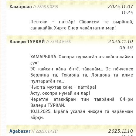
Хамарьял
2025.11.07
// 8898.5.0813
11:25
Петтоки - паттăр! Сăввисем те вырăнлă,
салакайăк Хирте Ĕнер чакăлтатни мар!
Валери ТУРКАЙ
2025.11.10
// 8773.4.6966
06:39
ХАМАРЬЯЛА. Окопра пулмасăр атаккăна кайма
çук!
ЭС кайсан кăна ĕнтĕ, тăванăм... Эс пĕчченех
Берлина та, Токиона та, Лондона та илме
пултаратăн та...
Чыс та мухтав сана - паттăра!
Асту, окопра нумай ан лар!
Черетлĕ атаккăран тин таврăннă 64-ри
Валери ТУРКАЙ.
10.11.2025. Ырăпа усалăн нихçан та чарăнман
вăрçи.
Agabazar
2025.11.10
// 2265.07.4217