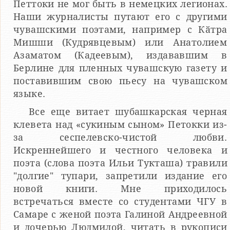
Петтоки не мог быть в немецких легионах.
Наши журналисты путают его с другими
чувашскими поэтами, например с Кӑтра
Мишши (Кудрявцевым) или Анатолием
Азаматом (Кадеевым), издававшим в
Берлине для пленных чувашскую газету и
поставившим свою пьесу на чувашском
языке.
Все еще витает шубашкарская черная
клевета над «сукиным сыном» Петокки из-
за сеспелевско-чистой любви.
Искреннейшего и честного человека и
поэта (слова поэта Ильи Тукташа) травили
"долгие" тупари, запретили издание его
новой книги. Мне приходилось
встречаться вместе со студентами ЧГУ в
Самаре с женой поэта Галиной Андреевной
и дочерью Людмилой, читать в рукописи