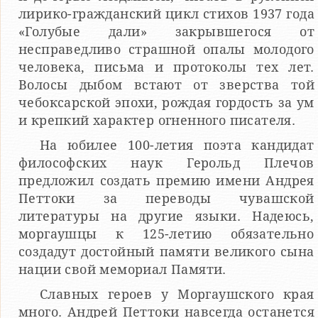
лирико-гражданский цикл стихов 1937 года
«Голубые дали» закрывшегося от
несправедливо страшной опалы молодого
человека, письма и протоколы тех лет.
Волосы дыбом встают от зверства той
чебоксарской эпохи, рождая гордость за ум
и крепкий характер огненного писателя.
На юбилее 100-летия поэта кандидат
философских наук Герольд Плечов
предложил создать премию имени Андрея
Петтоки за переводы чувашской
литературы на другие языки. Надеюсь,
моргаушцы к 125-летию обязательно
создадут достойный памяти великого сына
нации свой мемориал Памяти.
Славных героев у Моргаушского края
много. Андрей Петтоки навсегда останется