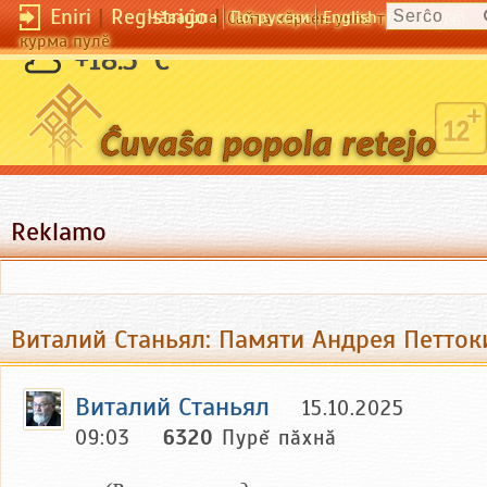
Eniri
|
Registriĝo
|
Чӑвашла
По-русски
English
Сайта кӗрсен унпа туллин усӑ
курма пулӗ
+18.3 °C
Reklamo
Виталий Станьял: Памяти Андрея Петток
Виталий Станьял
15.10.2025
09:03
6320
Пурĕ пăхнă