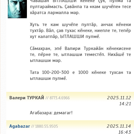
Чăвашăн ЫТЛАШШИ кĕнеке çук, пулма та
пултараймасть. Çавăнпа та «кам шучĕпе» тесе
хăратса лармалла мар.
Хуть те кам шучĕпе пултăр, анчах кĕнеки
тухтăр. Вăл, çав тухас кĕнеке, ниепле те, тепĕр
хут калатпăр, ЫТЛАШШИ пулмĕ.
Сăмахран, эпĕ Валири Туркайăн кĕнекисене
те, пĕрне те, ытлашши теместĕп. Нихăшĕ те
ытлашши мар.
Тата 100-200-300 е 1000 кĕнеке тухсан та
ытлашши пулмĕ.
Валери ТУРКАЙ
2025.11.12
// 8773.4.6966
14:21
Агабазара: демагаг!
Agabazar
2025.11.14
// 1880.55.9505
16:43