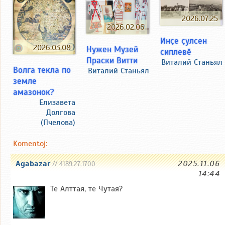
2026.07.25
2026.02.06
Инҫе ҫулсен
2026.03.08
Нужен Музей
сиплевӗ
Праски Витти
Виталий Станьял
Волга текла по
Виталий Станьял
земле
амазонок?
Елизавета
Долгова
(Пчелова)
Komentoj:
Agabazar
2025.11.06
// 4189.27.1700
14:44
Те Алттая, те Чутая?