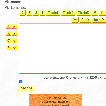
Via nomo:
Via komento:
B
T
U
T
Titolo1
Titolo2
Titolo3
#
X
2
2
X
Bildo
http://
Всего введено:
0
симв. Лимит:
1200
симв.
Сирĕн чăвашла
çырма май паракан
сарăм (раскладка)