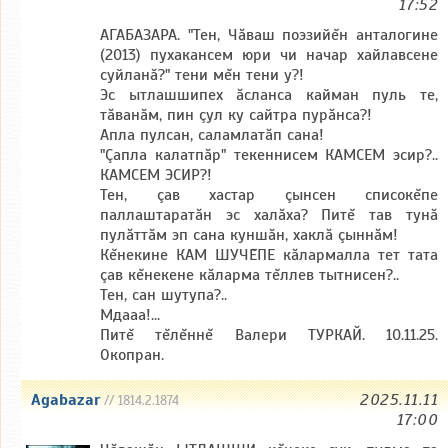
17:52
АГАБАЗАРА. "Тен, Чăваш поэзийĕн анталогине
(2013) пухакансем юри чи начар хайлавсене
суйланă?" тени мĕн тени у?!
Эс ытлашшипех ăсланса кайман пуль те,
тăванăм, пин çул ку сайтра пурăнса?!
Апла пулсан, саламлатăп сана!
"Çапла калатпăр" текеннисем КАМСЕМ эсир?..
КАМСЕМ ЭСИР?!
Тен, çав хастар çынсен списокĕпе
паллаштаратăн эс халăха? Питĕ тав тунă
пулăттăм эп сана куншăн, хаклă çыннăм!
Кĕнекине КАМ ШУЧĔПЕ кăлармалла тет тата
çав кĕнекене кăларма тĕллев тытнисен?..
Тен, сан шутупа?..
Мдааа!...
Питĕ тĕлĕннĕ Валери ТУРКАЙ. 10.11.25.
Окопран.
Agabazar
2025.11.11
// 1814.2.1874
17:00