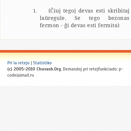
(Ĉiuj tegoj devas esti skribitaj
laŭregule. Se tego bezonas
fermon - ĝi devas esti fermita)
Pri la retejo
|
Statistiko
(c) 2005-2010 Chuvash.Org
. Demandoj pri retejfunkciado: p-
code(a)mail.ru