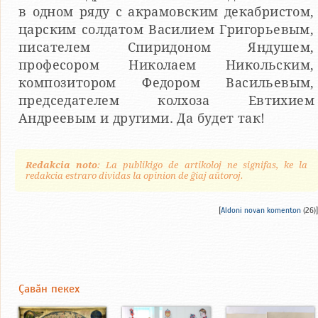
в одном ряду с акрамовским декабристом,
царским солдатом Василием Григорьевым,
писателем Спиридоном Яндушем,
професором Николаем Никольским,
композитором Федором Васильевым,
председателем колхоза Евтихием
Андреевым и другими. Да будет так!
Redakcia noto
: La publikigo de artikoloj ne signifas, ke la
redakcia estraro dividas la opinion de ĝiaj aŭtoroj.
[
Aldoni novan komenton
(26)]
Çавăн пекех