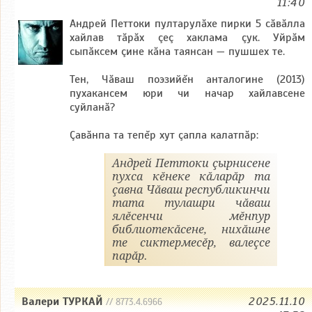
11:40
Андрей Петтоки пултарулăхе пирки 5 сăвăлла
хайлав тăрăх çеç хаклама çук. Уйрăм
сыпăксем çине кăна таянсан — пушшех те.
Тен, Чăваш поэзийĕн анталогине (2013)
пухакансем юри чи начар хайлавсене
суйланă?
Çавăнпа та тепĕр хут çапла калатпăр:
Андрей Петтоки çырнисене
пухса кĕнеке кăларăр та
çавна Чăваш республикинчи
тата тулашри чăваш
ялĕсенчи мĕнпур
библиотекăсене, нихăшне
те сиктермесĕр, валеçсе
парăр.
Валери ТУРКАЙ
2025.11.10
// 8773.4.6966