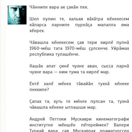
Чăннипе вара ак çакăн пек.
Шел пулин те, хальхи вăхăтра кĕнекесем
кăларса ларнипе пурнăçа малалла яма
хĕнрех.
Чăвашла кĕнекесем çав тери кирлĕ пулнă
1960-мĕш тата 1970-мĕш çулсенче. Уйрăмах
республика тулашĕнче.
Кашăк апат çинĕ чухне аван, сысса ларнă
чухне вара — ним тума та кирлĕ мар.
Ĕнтĕ халĕ мĕнех тăвайăн тухнă кĕнеке
пеккипе?
Çапах та, хуть те мĕнле пулсан та, тухнă
чăвашла кĕнеке ытлашши мар.
Андрей Петтоки Мускаври кинематографи
институтне мĕншĕн пĕтереймен? Валери
Туркай вара çав Мускаврах драматургсен