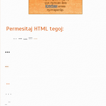
çук пулсан ăна
КУНТАН
илме
пултаратăр.
Permesitaj HTML tegoj:
...
...
...
...
...
...
...
...
...
...
...