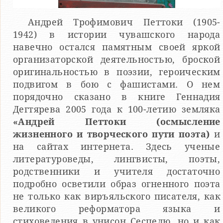
Андрей Трофимович Петтоки (1905-
1942) в истории чувашского народа
навечно остался памятным своей яркой
организаторской деятельностью, броской
оригинальностью в поэзии, героическим
подвигом в бою с фашистами. О нем
порядочно сказано в книге Геннадия
Дегтярева 2005 года к 100-летию земляка
«Андрей Петтоки (осмысление
жизненного и творческого пути поэта)
и
на сайтах интернета. Здесь ученые
литературоведы, лингвисты, поэты,
родственники и учителя достаточно
подробно осветили образ огненного поэта
не только как виръяльского писателя, как
великого реформатора языка и
стиховедения в унисон Сеспелю, но и как