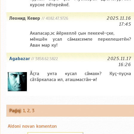
курсне пĕтерейнĕ.
Леонид Кевер
2025.11.16
// 4082.47.9726
17:45
Акапасар,эс йӗркеллӗ ҫын пекехчӗ-ҫке,
мӗншӗн усал сӑмахсемпе перкелешетӗн?
Аван мар ку!
Agabazar
2025.11.17
// 3858.62.5822
16:26
Ăçта унта «усал сăмах»? Куç-пуçна
сăтăркаласа ил, аташмастăн-и!
Paĝoj
:
1
,
2
,
3
Aldoni novan komenton