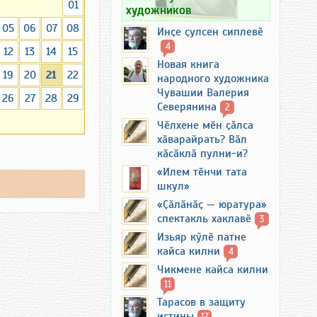
01
художников
05
06
07
08
Инҫе ҫулсен сиплевӗ
4
12
13
14
15
Новая книга
19
20
21
22
народного художника
Чувашии Валерия
26
27
28
29
Северянина
2
Чӗлхене мӗн ҫӑлса
хӑварайрать? Вӑл
кӑсӑклӑ пулни-и?
«Илем тӗнчи тата
шкул»
«Ҫӑлӑнӑҫ — юратура»
спектакль хаклавӗ
3
Изьяр кӳлӗ патне
кайса килни
4
Чикмене кайса килни
11
Тарасов в защиту
истины
17