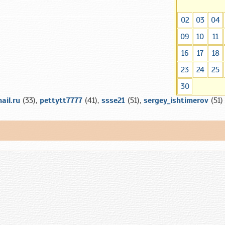
02
03
04
09
10
11
16
17
18
23
24
25
30
il.ru
(33),
pettytt7777
(41),
ssse21
(51),
sergey_ishtimerov
(51)