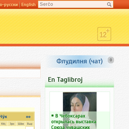
о-русски
English
Флудилня (чат)
0
En Taglibroj
￭
В Чебоксарах
Чӳк
»»
открылась выставка
Кĕç
Эрн
Шăм
Выр
Союза чувашских