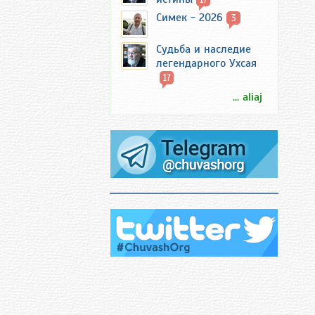
Симек - 2026
3
Судьба и наследие
легендарного Ухсая
17
... aliaj