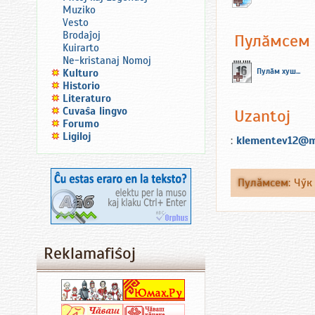
Muziko
Vesto
Brodaĵoj
Пулăмсем
Kuirarto
Ne-kristanaj Nomoj
Пулăм хуш...
Kulturo
Historio
Literaturo
Ĉuvaŝa lingvo
Uzantoj
Forumo
Ligiloj
:
klementev12@ma
Пулăмсем
:
Чӳк
Reklamafiŝoj