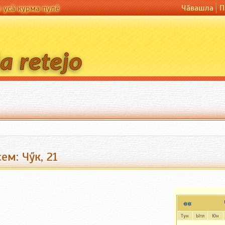
Чӑвашла
П
н усӑ курма пулӗ
ем: Чӳк, 21
««
Тун
Ытл
Юн