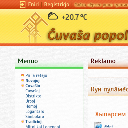
Eniri
|
Registriĝo
|
Сайта кӗрсен унпа тулли
+20.7 °C
Menuo
Reklamo
Pri la retejo
Novaĵoj
Ĉuvaŝio
Кун пулăмĕс
Ĉuvaŝoj
Distriktoj
Urboj
Homoj
Loĝantaro
Хыпарсем
Simbolaro
Tradicioj
Mitoj kaj Legendoj
Aldoni