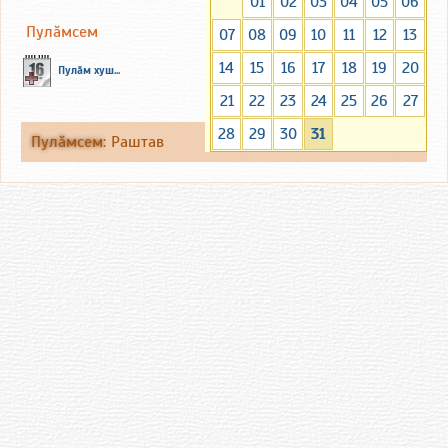
01
02
03
04
05
06
Пулăмсем
07
08
09
10
11
12
13
14
15
16
17
18
19
20
Пулăм хуш...
21
22
23
24
25
26
27
28
29
30
31
Пулăмсем
:
Раштав