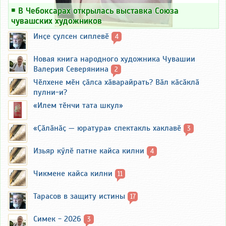
￭
В Чебоксарах открылась выставка Союза
чувашских художников
Инҫе ҫулсен сиплевӗ
4
Новая книга народного художника Чувашии
Валерия Северянина
2
Чӗлхене мӗн ҫӑлса хӑварайрать? Вӑл кӑсӑклӑ
пулни-и?
«Илем тӗнчи тата шкул»
«Ҫӑлӑнӑҫ — юратура» спектакль хаклавӗ
3
Изьяр кӳлӗ патне кайса килни
4
Чикмене кайса килни
11
Тарасов в защиту истины
17
Симек - 2026
3