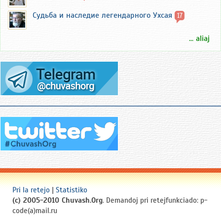
Судьба и наследие легендарного Ухсая
17
... aliaj
Pri la retejo
|
Statistiko
(c) 2005-2010 Chuvash.Org
. Demandoj pri retejfunkciado: p-
code(a)mail.ru