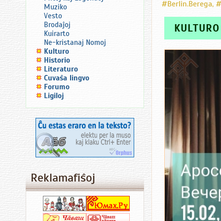
#Berlin.Berega
,
#
Muziko
Vesto
Brodaĵoj
KULTURO
Kuirarto
Ne-kristanaj Nomoj
Kulturo
Historio
Literaturo
Ĉuvaŝa lingvo
Forumo
Ligiloj
Reklamafiŝoj