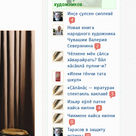
художников
Инҫе ҫулсен сиплевӗ
4
Новая книга
народного художника
Чувашии Валерия
Северянина
2
Чӗлхене мӗн ҫӑлса
хӑварайрать? Вӑл
кӑсӑклӑ пулни-и?
«Илем тӗнчи тата
шкул»
«Ҫӑлӑнӑҫ — юратура»
спектакль хаклавӗ
3
Изьяр кӳлӗ патне
кайса килни
4
Чикмене кайса килни
11
Тарасов в защиту
истины
17