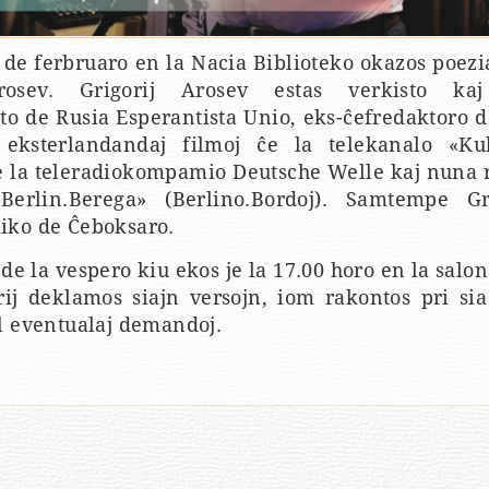
 de ferbruaro en la Nacia Biblioteko okazos poezi
rosev. Grigorij Arosev estas verkisto kaj 
o de Rusia Esperantista Unio, eks-ĉefredaktoro d
eksterlandandaj filmoj ĉe la telekanalo «Kul
de la teleradiokompamio Deutsche Welle kaj nuna 
Berlin.Berega» (Berlino.Bordoj). Samtempe Gri
ko de Ĉeboksaro.
de la vespero kiu ekos je la 17.00 horo en la salo
rij deklamos siajn versojn, iom rakontos pri sia
l eventualaj demandoj.