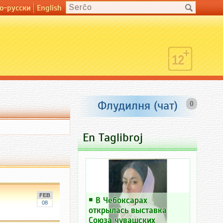
о-русски
English
Флудилня (чат)
0
En Taglibroj
FEB
￭
В Чебоксарах
08
открылась выставка
Союза чувашских