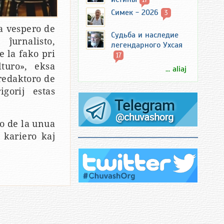
Симек - 2026
3
a vespero de
Судьба и наследие
ĵurnalisto,
легендарного Ухсая
e la fako pri
17
turo», eksa
... aliaj
redaktoro de
gorij estas
no de la unua
 kariero kaj