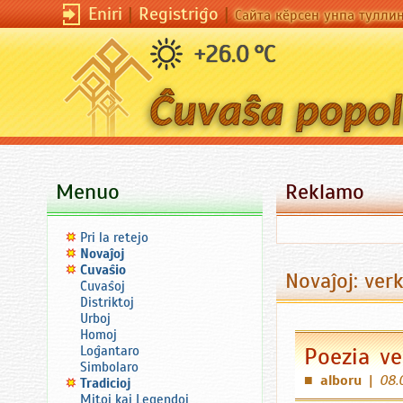
Eniri
|
Registriĝo
|
Сайта кӗрсен унпа тулли
+26.0 °C
Menuo
Reklamo
Pri la retejo
Novaĵoj
Ĉuvaŝio
Novaĵoj: ver
Ĉuvaŝoj
Distriktoj
Urboj
Homoj
Poezia ve
Loĝantaro
Simbolaro
alboru
|
08.
■
Tradicioj
Mitoj kaj Legendoj