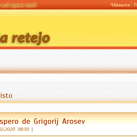
Чӑвашла
П
н усӑ курма пулӗ
kisto
spero de Grigorij Arosev
02.2020 08:30
|