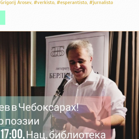
Grigorij Arosev
,
#verkisto
,
#esperantisto
,
#ĵurnalisto