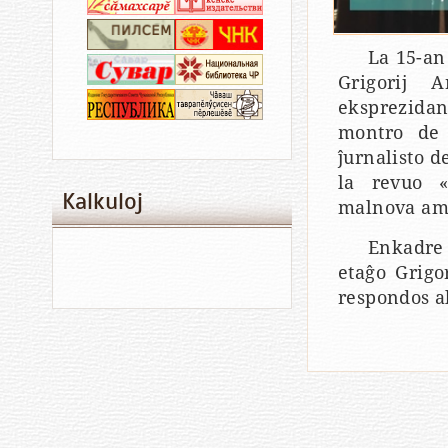
La 15-an
Grigorij A
eksprezidant
montro de 
ĵurnalisto 
la revuo «
Kalkuloj
malnova ami
Enkadre 
etaĝo Grigo
respondos a