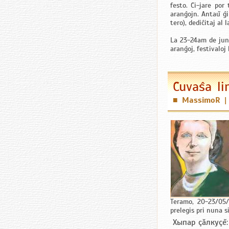
festo. Ĉi-jare por
aranĝojn. Antaŭ ĝi
tero), dediĉitaj al 
La 23-24am de juni
aranĝoj, festivaloj 
Ĉuvaŝa li
MassimoR
■
Teramo, 20-23/05/
prelegis pri nuna s
Хыпар çăлкуçĕ