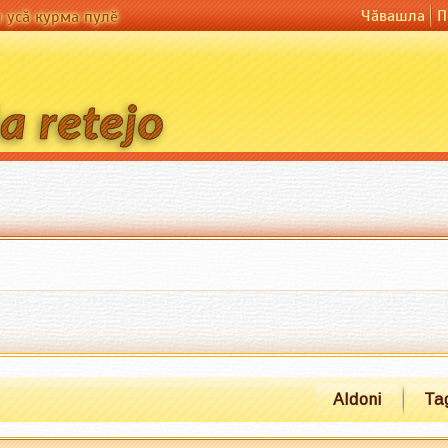
Чӑвашла
П
н усӑ курма пулӗ
Aldoni
Ta