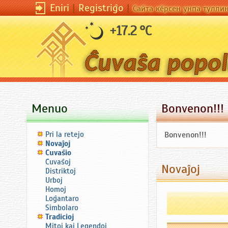
Eniri
|
Registriĝo
|
Сайта кӗрсен унпа тулли
+17.2 °C
Menuo
Bonvenon!!!
Pri la retejo
Bonvenon!!!
Novaĵoj
Ĉuvaŝio
Ĉuvaŝoj
Novaĵoj
Distriktoj
Urboj
Homoj
Loĝantaro
Simbolaro
Tradicioj
Mitoj kaj Legendoj