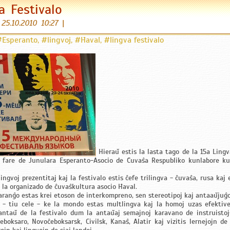
a Festivalo
|
25.10.2010 10:27
|
#Esperanto
,
#lingvoj
,
#Ĥaval
,
#lingva festivalo
Hieraŭ estis la lasta tago de la 15a Lingv
ie fare de Junulara Esperanto-Asocio de Ĉuvaŝa Respubliko kunlabore ku
lingvoj prezentitaj kaj la festivalo estis ĉefe trilingva - ĉuvaŝa, rusa ka
n la organizado de ĉuvaŝkultura asocio Ĥaval.
 aranĝo estas krei etoson de interkompreno, sen stereotipoj kaj antaaŭjuĝo
i - tiu cele - ke la mondo estas multlingva kaj la homoj uzas efektive
 antaŭ de la festivalo dum la antaŭaj semajnoj karavano de instruistoj
eboksaro, Novoĉeboksarsk, Civilsk, Kanaŝ, Alatir kaj vizitis lernejojn de