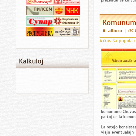
prezentante kulturo
Komunumo
alboru
|
04.
■
#ĉuvaŝa popola r
Kalkuloj
komunumo Chuvash.O
partoj de la komunu
La retejo konsistas
viajn eventualajn 