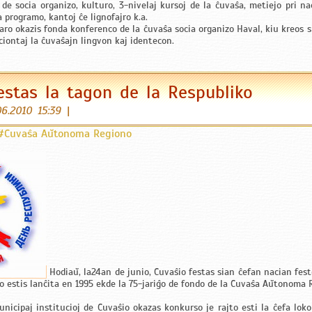
o de socia organizo, kulturo, 3-nivelaj kursoj de la ĉuvaŝa, metiejo pri na
a programo, kantoj ĉe lignofajro k.a.
aro okazis fonda konferenco de la ĉuvaŝa socia organizo Haval, kiu kreos 
ciontaj la ĉuvaŝajn lingvon kaj identecon.
estas la tagon de la Respubliko
06.2010 15:39
|
#Ĉuvaŝa Aŭtonoma Regiono
Hodiaŭ, la24an de junio, Ĉuvaŝio festas sian ĉefan nacian fest
to estis lanĉita en 1995 ekde la 75-jariĝo de fondo de la Ĉuvaŝa Aŭtonoma 
municipaj institucioj de Ĉuvaŝio okazas konkurso je rajto esti la ĉefa loko