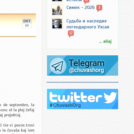
Симек - 2026
3
Судьба и наследие
OKT
04
легендарного Ухсая
17
... aliaj
 de septembro, la
nu el la plej ĉefaj
j projektoj.
i tie vi povos trovi
n la ĉuvaŝa kaj iom