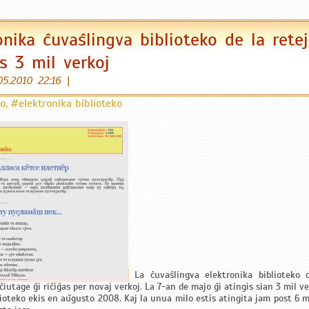
onika ĉuvaŝlingva biblioteko de la rete
is 3 mil verkoj
05.2010 22:16
|
ro
,
#elektronika biblioteko
La ĉuvaŝlingva elektronika biblioteko 
iutage ĝi riĉiĝas per novaj verkoj. La 7-an de majo ĝi atingis sian 3 mil ve
lioteko ekis en aŭgusto 2008. Kaj la unua milo estis atingita jam post 6 m