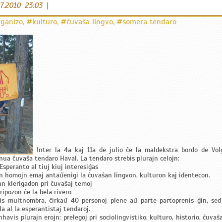
07.2010 23:03
|
rganizo
,
#kulturo
,
#ĉuvaŝa lingvo
,
#somera tendaro
Inter la 4a kaj 11a de julio ĉe la maldekstra bordo de Vol
nua ĉuvaŝa tendaro Haval. La tendaro strebis plurajn celojn:
Esperanto al tiuj kiuj interesiĝas
ajn homojn emaj antaŭenigi la ĉuvaŝan lingvon, kulturon kaj identecon.
an klerigadon pri ĉuvaŝaj temoj
 ripozon ĉe la bela rivero
is multnombra, ĉirkaŭ 40 personoj plene aŭ parte partoprenis ĝin, sed 
a al la esperantistaj tendaroj.
havis plurajn erojn: prelegoj pri sociolingvistiko, kulturo, historio, ĉuvaŝ