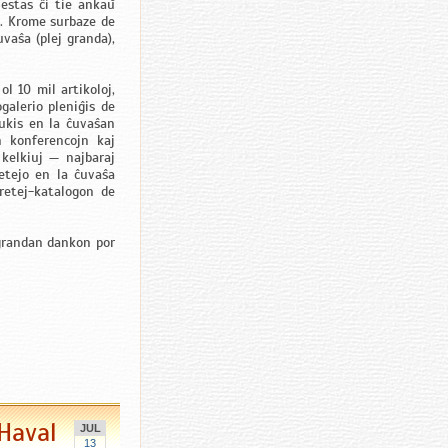
 estas ĉi tie ankaŭ
j). Krome surbaze de
uvaŝa (plej granda),
ol 10 mil artikoloj,
galerio pleniĝis de
adukis en la ĉuvaŝan
n konferencojn kaj
kelkiuj — najbaraj
retejo en la ĉuvaŝa
retej-katalogon de
 grandan dankon por
Haval
JUL
13