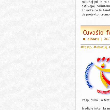
rolludoj pri la rol
aktivaĵoj, porinfan
Enkadre de la tend
de projektoj promo
Ĉuvaŝio f
alboru
|
24.
■
#festo
,
#akatuj
,
Respubliko. La fes
Tradicie inter la 