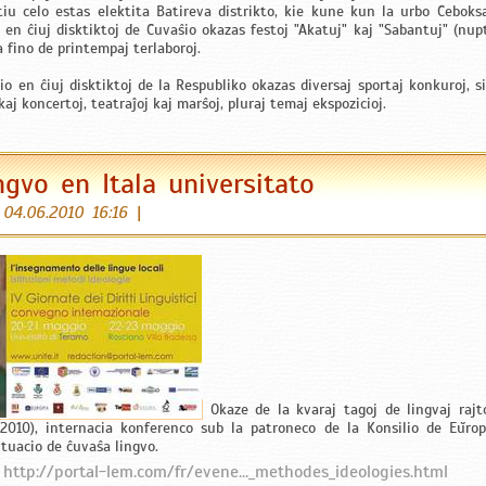
 tiu celo estas elektita Batireva distrikto, kie kune kun la urbo Ĉeboks
 en ĉiuj disktiktoj de Ĉuvaŝio okazas festoj "Akatuj" kaj "Sabantuj" (nupt
la fino de printempaj terlaboroj.
o en ĉiuj disktiktoj de la Respubliko okazas diversaj sportaj konkuroj, s
kaj koncertoj, teatraĵoj kaj marŝoj, pluraj temaj ekspozicioj.
ngvo en Itala universitato
|
04.06.2010 16:16
|
Okaze de la kvaraj tagoj de lingvaj rajt
2010), internacia konferenco sub la patroneco de la Konsilio de Eŭro
ituacio de ĉuvaŝa lingvo.
:
http://portal-lem.com/fr/evene..._methodes_ideologies.html