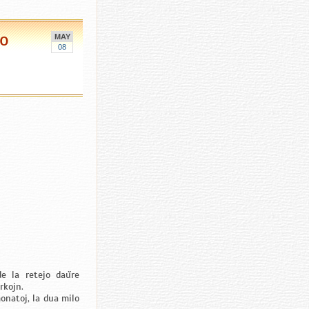
jo
MAY
08
de la retejo daŭre
rkojn.
onatoj, la dua milo