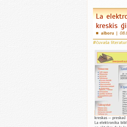
La elektr
kreskis ĝ
alboru
|
08.
■
#ĉuvaŝa literatu
kreskas — preskaŭ ĉ
La elektronika bib