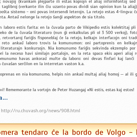
); novaĵoj (kvankam plejparte ili estas kopiojn el aliaj informfontoj sed
; taglibroj (verkante ilin ĉiu uzanto povas dividi sian opinion kun la alia
poŝta sistemo - oni povas intersendi leterojn. La retejo estas 4-lingva: ĉ
nta. Antaŭ nelonge la retejo ŝanĝi aspekton de sia titolo.
laboro estis farita: en la ĉuvaŝa parto de Vikipedio estis kolektitaj pli 
oteko de la ĉuvaŝa literaturo (nun ĝi enkalkulas pli ol 3 500 verkoj), foto
, retvortaroj fariĝis fisponeblaj ĉe la retejo, kelkajn interfacojn oni tr
a reto ankaŭ laboro trovis la komunumon: oni partoprenis en kelkaj
s literaturajn konkursojn. Nia komunumo fariĝis sekvinda ekzemplo por 
pri la neceso havi similajn portalojn, en la reta spaco ekis aperi aliaj 
munumo havas ankoraŭ multe da laboro: oni devas finfari kaj lanĉi 
a ĉuvaŝan serĉilon en la interretan vaston k.a.
toprenas en nia komunumo, helpis nin ankaŭ multaj aliaj homoj — al ili
 vi! Rememorante la vortojn de Peter Huzangaj «Ni estis, estas kaj estos!
...
:
http://ru.chuvash.org/news/908.html
omera tendaro ĉe la bordo de Volgo - 