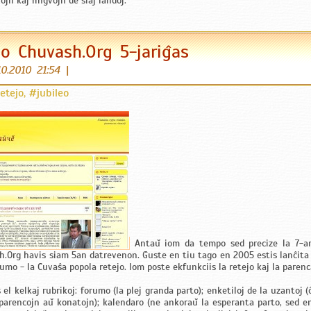
jn kaj lingvojn de siaj landoj.
 Chuvash.Org 5-jariĝas
10.2010 21:54
|
etejo
,
#jubileo
Antaŭ iom da tempo sed precize la 7-an
rg havis siam 5an datrevenon. Ĝuste en tiu tago en 2005 estis lanĉita u
mo - la Ĉuvaŝa popola retejo. Iom poste ekfunkciis la retejo kaj la parenca
 el kelkaj rubrikoj: forumo (la plej granda parto); enketiloj de la uzantoj (ĉ
parencojn aŭ konatojn); kalendaro (ne ankoraŭ la esperanta parto, sed e