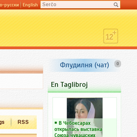
о-русски
English
Флудилня (чат)
0
En Taglibroj
gs
RSS
￭
В Чебоксарах
открылась выставка
Союза чувашских